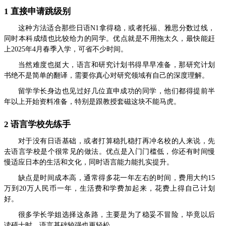
1 直接申请跳级别
这种方法适合那些日语N1拿得稳，或者托福、雅思分数过线，
同时本科成绩也比较给力的同学。优点就是不用拖太久，最快能赶
上2025年4月春季入学，可省不少时间。
当然难度也挺大，语言和研究计划书得早早准备，那研究计划
书绝不是简单的翻译，需要你真心对研究领域有自己的深度理解。
留学学长身边也见过好几位直申成功的同学，他们都得提前半
年以上开始资料准备，特别是跟教授套磁这块不能马虎。
2 语言学校先练手
对于没有日语基础，或者打算稳扎稳打再冲名校的人来说，先
去语言学校是个很常见的做法。优点是入门门槛低，你还有时间慢
慢适应日本的生活和文化，同时语言能力能扎实提升。
缺点是时间成本高，通常得多花一年左右的时间，费用大约15
万到20万人民币一年，生活费和学费加起来，花费上得自己计划
好。
很多学长学姐选择这条路，主要是为了稳妥不冒险，毕竟以后
读硕士时，语言基础较强也更轻松。