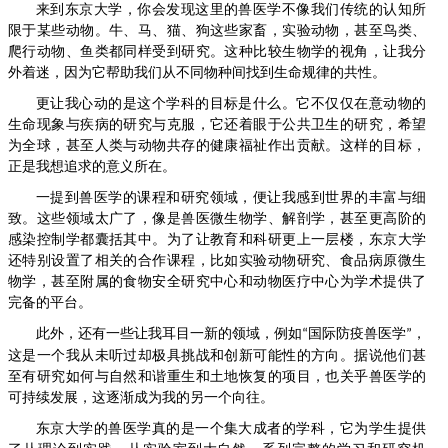
来到东京大学，你会发现这里的兽医学不像我们传统的认知所
限于某些动物。牛、马、猫、狗这些家畜，实验动物，甚至鸟类、
爬行动物、鱼类都同样受到研究。这种比较生物学的视角，让我分
外着迷，因为它帮助我们从不同物种间找到生命规律的共性。
更让我心动的是这个学科的目标是什么。它不仅仅在意动物的
生命现象与疾病的研究与克服，它还着眼于公共卫生的研究，希望
为全球，甚至人类与动物共存的健康福祉作出贡献。这样的目标，
正是我想追求的意义所在。
一提到兽医学的课程和研究领域，便让我感到世界的丰富与细
致。这些领域太广了，像是兽医微生物学、解剖学，甚至更高阶的
感染控制学都囊括其中。为了让教育和科研更上一层楼，东京大学
还特别设置了相关的合作课程，比如实验动物研究、食品病原微生
物学，甚至附属的食物安全研究中心和动物医疗中心为学术提供了
完备的平台。
此外，还有一些让我耳目一新的领域，例如
国际防疫兽医学
，
“
”
这是一个我从未听过却极具挑战和创新可能性的方向。据说他们甚
至有研究如何与自然和谐重生和土地恢复的项目，也关乎兽医学的
可持续发展，这逐渐成为我的另一个向往。
东京大学的兽医学真的是一个集大成者的学科，它为学生提供