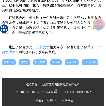
了从理论到实践，从实验室到大自然一系列完整的学习和研究机
会。它不仅将动物、生态、疾病很好地连接起来，同时也为解决现
实中的问题提供战略眼光。
有时我会想，选择这样一个学科未来也许并不容易，要掌握的
内容太多，挑战也不少，但想到自己能够为动物与人类的共同健康
贡献一点力量，我就充满了动力！现在的我，已经满怀期待地准备
背上行囊，带着梦想驶向东京大学。
此处了解更多关于
东京大学
相关内容，您也可以了解关于
日本
留学找学长
的其他内容，欢迎留言哦。
东京大学
研究生
日本留学
兽医学
公共卫生
比较生物学
版权所有：北京蔚蓝前程国际教育有限公司
京公网安备 11010502051764号
|
京ICP备12001902号-2
关于我们
证照中心
意见反馈