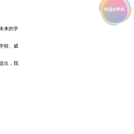
未来的学
学校、威
提出，我