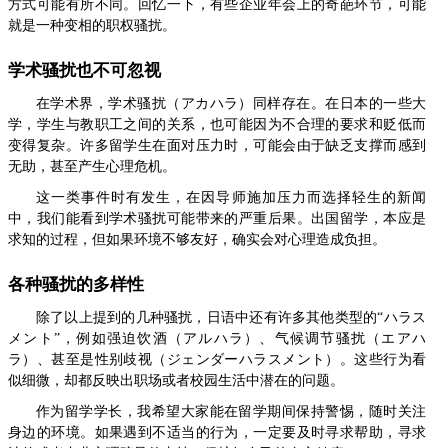
方式可能有所不同。回忆一下，有些企业年会上的奇葩环节，可能
就是一种变相的职权骚扰。
学术骚扰也不可忽视
在学术界，学术骚扰（アカハラ）同样存在。在日本的一些大
学，学生与教职工之间的关系，也可能因为不合理的要求和贬低而
变得复杂。许多留学生在面对压力时，可能会由于缺乏支撑而感到
无助，甚至产生心理危机。
这一类事件时有发生，在因导师施加压力而选择轻生的新闻
中，我们能看到学术骚扰可能带来的严重后果。出国留学，本应是
求知的过程，但如果环境不够友好，确实会对心理造成负担。
各种骚扰的多样性
除了以上提到的几种骚扰，日语中还有许多其他类型的“ハラス
メント”，例如强迫饮酒（アルハラ）、气候调节骚扰（エアハ
ラ）、甚至是性别歧视（ジェンダーハラスメント）。这些行为看
似细微，却都反映出职场或者校园生活中潜在的问题。
作为留学学长，我希望大家能在留学期间保持警惕，随时关注
身边的环境。如果遇到不适当的行为，一定要及时寻求帮助，寻求