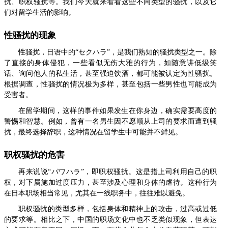
扰、职权骚扰等。我们今天就来看看这些不同类型的骚扰，以及它
们对留学生活的影响。
性骚扰的现象
性骚扰，日语中的“セクハラ”，是我们熟知的骚扰类型之一。除
了直接的身体侵犯，一些看似无伤大雅的行为，如随意讲低级笑
话、询问他人的私生活，甚至强迫饮酒，都可能被认定为性骚扰。
根据调查，性骚扰的情况极为多样，甚至包括一些男性也可能成为
受害者。
在留学期间，这样的事件如果发生在你身边，确实需要高度的
警惕和智慧。例如，曾有一名男生因不愿顺从上司的要求而遭到骚
扰，最终选择辞职，这种情况在留学生中可能并不鲜见。
职权骚扰的危害
再来说说“パワハラ”，即职权骚扰。这是指上司利用自己的职
权，对下属施加过度压力，甚至涉及心理和身体的虐待。这种行为
在日本职场相当常见，尤其在一线职务中，往往难以避免。
职权骚扰的类型多样，包括身体和精神上的攻击，过高或过低
的要求等。相比之下，中国的职场文化中也不乏类似现象，但表达