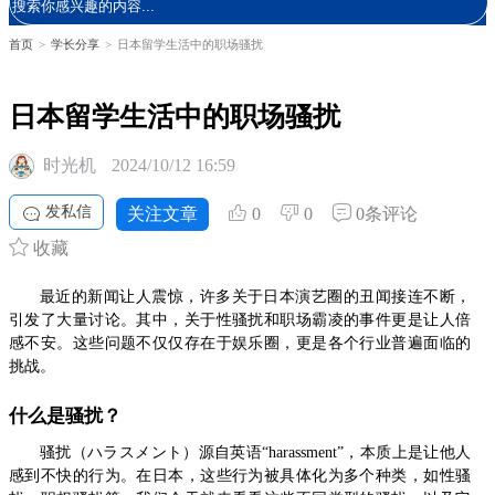
首页
>
学长分享
>
日本留学生活中的职场骚扰
日本留学生活中的职场骚扰
时光机
2024/10/12 16:59
发私信
关注文章
0
0
0条评论
收藏
最近的新闻让人震惊，许多关于日本演艺圈的丑闻接连不断，
引发了大量讨论。其中，关于性骚扰和职场霸凌的事件更是让人倍
感不安。这些问题不仅仅存在于娱乐圈，更是各个行业普遍面临的
挑战。
什么是骚扰？
骚扰（ハラスメント）源自英语“harassment”，本质上是让他人
感到不快的行为。在日本，这些行为被具体化为多个种类，如性骚