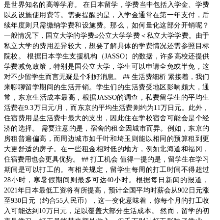
是世界知名的高等学府。 在日本留学，学费当中包括入学金、学费
以及设施使用费等。需要提醒的是，入学金通常在第一年支付，后
续年度则只需缴纳学费和设施费。那么，如何量化这部分开销呢？
一般情况下，国立大学的学费≤公立大学学费＜私立大学学费。由于
私立大学的费用差异较大，想要了解具体的学费情况还需参照目标
院校。 根据日本学生支援机构（JASSO）的数据，许多高校还提供
学费减免政策，特别是国公立大学，学生可以申请全免或半免，这
对不少留学生而言无疑是个利好消息。 ## 生活费细析 紧接着，我们
来聊聊留学期间的生活开销。学生们的生活费受地区影响颇大，通
常，东京生活成本最高，根据JASSO的调查，私费留学生的平均生
活费在9.3万日元/月，而东京的平均生活费则约为11万日元。此外，
住宿费用是生活费中最大的支出，因此住在学校宿舍可能会是个经
济的选择。 需要注意的是，宿舍的租金因城市而异。例如，东京的
房租普遍偏高，而周边城市如千叶和埼玉则能以相同的预算租到更
大更舒适的房子。在一些租金相对低的地方，例如北海道和福冈，
住宿费用也会更具优势。 ## 打工机会 值得一提的是，留学生在学习
期间是可以打工的。有相关规定，留学生每周的打工时间不得超过
28小时，寒暑假期间则最多可达40小时。根据每日新闻的报道，
2021年日本最低工资将有所提高，预计全国平均时薪会从902日元涨
至930日元（约合55人民币），这一变化意味着，你每个月的打工收
入可能达到10万日元，足以覆盖大部分生活成本。 然而，留学的初