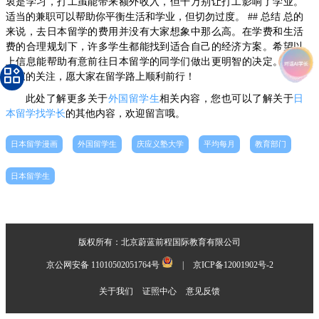
衷是学习，打工虽能带来额外收入，但千万别让打工影响了学业。
适当的兼职可以帮助你平衡生活和学业，但切勿过度。 ## 总结 总的
来说，去日本留学的费用并没有大家想象中那么高。在学费和生活
费的合理规划下，许多学生都能找到适合自己的经济方案。希望以
上信息能帮助有意前往日本留学的同学们做出更明智的决定。感谢
大家的关注，愿大家在留学路上顺利前行！
此处了解更多关于
外国留学生
相关内容，您也可以了解关于
日
本留学找学长
的其他内容，欢迎留言哦。
日本留学漫画
外国留学生
庆应义塾大学
平均每月
教育部门
日本留学生
版权所有：北京蔚蓝前程国际教育有限公司
京公网安备 11010502051764号
|
京ICP备12001902号-2
关于我们
证照中心
意见反馈