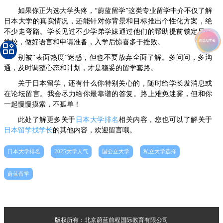
如果你正为选大学头疼，“蔚蓝留学”这类专业留学中介不仅了解
日本大学的真实情况，还能针对你背景和目标推出个性化方案，绝
不少走弯路。学长见过不少学弟学妹通过他们的帮助提前锁定目标
学校，做好语言和申请准备，入学后惊喜多于挫败。
别被“表面热度”迷惑，但也不要放弃全面了解。多问问，多沟
通，及时调整心态和计划，才是稳妥的留学套路。
关于日本留学，还有什么你特别关心的，随时给学长发消息或
在论坛留言。我会尽力给你最靠谱的答复。路上难免迷雾，但和你
一起慢慢摸索，不孤单！
此处了解更多关于
日本大学排名
相关内容，您也可以了解关于
日本留学找学长
的其他内容，欢迎留言哦。
日本大学排名
2025大学人气
国公立大学
私立大学选择
蔚蓝留学
版权所有：北京蔚蓝前程国际教育有限公司