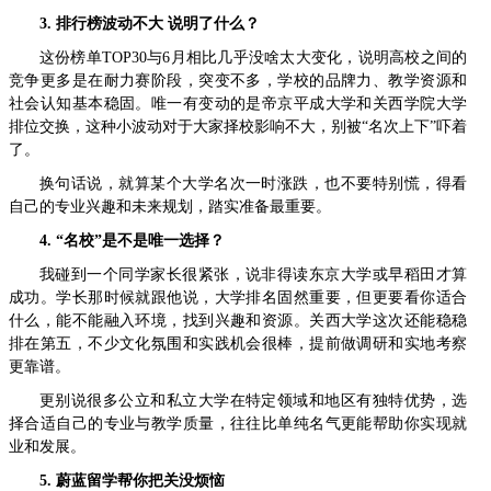
3. 排行榜波动不大 说明了什么？
这份榜单TOP30与6月相比几乎没啥太大变化，说明高校之间的
竞争更多是在耐力赛阶段，突变不多，学校的品牌力、教学资源和
社会认知基本稳固。唯一有变动的是帝京平成大学和关西学院大学
排位交换，这种小波动对于大家择校影响不大，别被“名次上下”吓着
了。
换句话说，就算某个大学名次一时涨跌，也不要特别慌，得看
自己的专业兴趣和未来规划，踏实准备最重要。
4. “名校”是不是唯一选择？
我碰到一个同学家长很紧张，说非得读东京大学或早稻田才算
成功。学长那时候就跟他说，大学排名固然重要，但更要看你适合
什么，能不能融入环境，找到兴趣和资源。关西大学这次还能稳稳
排在第五，不少文化氛围和实践机会很棒，提前做调研和实地考察
更靠谱。
更别说很多公立和私立大学在特定领域和地区有独特优势，选
择合适自己的专业与教学质量，往往比单纯名气更能帮助你实现就
业和发展。
5. 蔚蓝留学帮你把关没烦恼