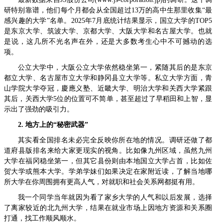
研特别靠谱，他们每个月都会从全国超过13万的高中生那里收集“最
感兴趣的大学”名单。2025年7月底统计结果显示，国立大学的TOP5
是东京大学、筑波大学、京都大学、大阪大学和名古屋大学。也就
是说，这几所不光名声在外，还是大多数考生心中不可撼动的选
项。
公立大学中，大阪公立大学依然稳坐第一，紧随其后的是东京
都立大学、名古屋市立大学和静冈县立大学等。私立大学方面，青
山学院大学夺冠，慶應义塾、近畿大学、明治大学和关西大学紧跟
其后，关西大学5位的位置可不简单，甚至超过了早稻田和上智，显
示出了强劲的吸引力。
2. 地方上的“秘密武器”
其实看全国排名未必完全反映你所在地的情况。调研还做了都
道府县版排名来给大家更现实的视角。比如像九州区域，虽然九州
大学在福冈稳坐第一，但其它县份则由本地国立大学占首，比如佐
贺大学或熊本大学。学弟学妹们如果决定在家附近读，了解当地哪
所大学在你周围拥有更高人气，对就职和社会关系网都挺有用。
我一个同学当年就因为看了家乡大学的人气和以后发展，选择
了离家较近的北九州大学，结果在就业市场上因地方资源和关系圈
打通，找工作顺风顺水。