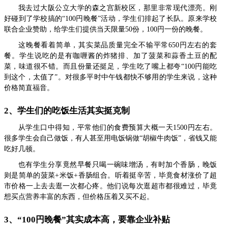
我去过大阪公立大学的森之宫新校区，那里非常现代漂亮。刚
好碰到了学校搞的“100円晚餐”活动，学生们排起了长队。原来学校
联合企业赞助，给学生们提供当天限量50份，100円一份的晚餐。
这晚餐看着简单，其实菜品质量完全不输平常650円左右的套
餐。学生说吃的是有咖喱酱的炸猪排、加了菠菜和蒜香土豆的配
菜，味道很不错。而且份量还挺足，学生吃了嘴上都夸“100円能吃
到这个，太值了”。对很多平时中午钱都快不够用的学生来说，这种
价格简直福音。
2、学生们的吃饭生活其实挺克制
从学生口中得知，平常他们的食费预算大概一天1500円左右。
很多学生会自己做饭，有人甚至用电饭锅做“胡椒牛肉饭”，省钱又能
吃好几顿。
也有学生分享竟然早餐只喝一碗味增汤，有时加个香肠，晚饭
则是简单的菠菜+米饭+香肠组合。听着挺辛苦，毕竟食材涨价了超
市价格一上去去逛一次都心疼。他们说每次逛超市都很难过，毕竟
想买点营养丰富的东西，但价格压着又买不起。
3、“100円晚餐”其实成本高，要靠企业补贴