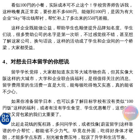
看似100円的小餐，实际成本可不止这个！学校营养师告诉我，
这种晚餐真正常卖，要价差不多600円。能做到100円，是因为有大
企业“Sky”等出钱帮衬，帮忙补上了多出来的550円差额。
这样企业既能做公益，帮助学生也顺便提升品牌知名度。学生
们说，很多赞助公司的名字是第一次听，不过感觉很不错，甚至想
了解这家公司。换句话说，这样的活动成了学生和企业间的一个桥
梁，大家都受益。
4、对想去日本留学的你想说
留学学长觉得，大家都知道东京等大城市物价高，但其实像大
阪这样的大城市，大学和企业联合搞福利，是很值得关注的消息。
留学费用里的生活费一直是大坑，能每顿吃得饱又实惠，真的能省
不少心。
如果你准备留学日本，也可以多了解目标学校有没有类似“100
円饭”这样的福利，或者有没有学生食堂、学生优惠餐厅，这些对刚
留学又背包紧的我们太重要了。
比起走花钱的冤枉路，多问问学长，或者找像[蔚蓝留学]这样靠
谱的中介帮忙，都能省不少力气。毕竟在外面，吃得好身体才硬
朗，才能多学点东西，别光被食费压垮，耽误了升学和生活节奏。