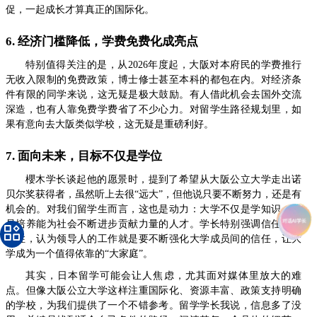
促，一起成长才算真正的国际化。
6. 经济门槛降低，学费免费化成亮点
特别值得关注的是，从2026年度起，大阪对本府民的学费推行
无收入限制的免费政策，博士修士甚至本科的都包在内。对经济条
件有限的同学来说，这无疑是极大鼓励。有人借此机会去国外交流
深造，也有人靠免费学费省了不少心力。对留学生路径规划里，如
果有意向去大阪类似学校，这无疑是重磅利好。
7. 面向未来，目标不仅是学位
櫻木学长谈起他的愿景时，提到了希望从大阪公立大学走出诺
贝尔奖获得者，虽然听上去很“远大”，但他说只要不断努力，还是有
机会的。对我们留学生而言，这也是动力：大学不仅是学知识，更
是培养能为社会不断进步贡献力量的人才。学长特别强调信任的重
要性，认为领导人的工作就是要不断强化大学成员间的信任，让大
学成为一个值得依靠的“大家庭”。
其实，日本留学可能会让人焦虑，尤其面对媒体里放大的难
点。但像大阪公立大学这样注重国际化、资源丰富、政策支持明确
的学校，为我们提供了一个不错参考。留学学长我说，信息多了没