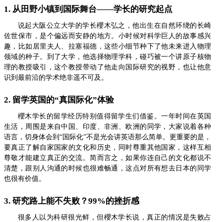
1. 从田野小镇到国际舞台——学长的研究起点
说起大阪公立大学的学长櫻木弘之，他出生在自然环绕的长崎
佐世保市，是个偏远而安静的地方。小时候对科学巨人的故事感兴
趣，比如居里夫人、拉塞福德，这些小细节种下了他未来进入物理
领域的种子。到了大学，他选择物理学科，碰巧被一个讲原子核物
理的教授吸引，这个教授带动了他走向国际研究的视野，也让他意
识到最前沿的学术绝非遥不可及。
2. 留学英国的“真国际化”体验
櫻木学长的留学经历特别值得留学生们借鉴。一年时间在英国
生活，周围是来自中国、印度、非洲、欧洲的同学，大家说着各种
语言，切身体会到“国际化”不是光会讲英语那么简单。更重要的是，
要真正了解自家国家的文化和历史，同时尊重其他国家，这样互相
尊敬才能建立真正的交流。简而言之，如果你连自己的文化都说不
清楚，跟别人沟通的时候也很难畅通，这点对所有想去日本的同学
也很有价值。
3. 研究路上能不失败？99%的挫折感
很多人以为科研很光鲜，但櫻木学长说，真正的情况是失败占