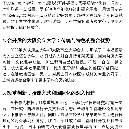
了99%。每个实验、每个想法都可能碰壁，需要反复地失败、调整，
才能取得一点成果。学长说他当年疯狂绘制研究图表，用德国制造
的“Rotring”绘图笔一点点描绘实验数据，那种过程既辛苦又有成就
感。对于留学生来说，这告诉我们，科学探究很考验耐心，即使碰
到挫折，别轻易放弃。
4. 合并后的大阪公立大学：传统与特色的整合优势
2022年大阪府立大学和大阪市立大学合并，形成了日本规模最
大的公立综合大学。起初很多人对合并持怀疑态度，因为两所大学
风格、文化差异明显，师生都有自己的骄傲。不过，合在一起之
后，优势互补效果显现了，比如医学部和独立的兽医学部同处一
校，在近畿地区独一无二。对想去日本读医学或相关专业的同学，
这种资源整合带来了更多学科交叉的机会。
5. 改革创新，授课方式和国际化的深入推进
学长作为校长，非常重视国际化，不满足于“日语能交流”这一层
面。在研究生阶段推行全英文授课，想让全球学生都能轻松拿到学
位，不被语言界限困住。同时，鼓励年轻学生早早走出去，进行长
时间的海外学习和研究，哪怕几个月或半年，都能打开视野和专业
水平。他说，日本的研究和文化也需要被世界看到，双边交流互