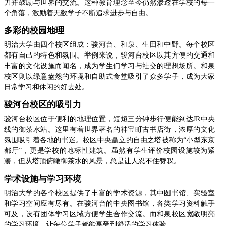
力并鼓励与世界的交流。这种教育理念至今仍然渗透在学校的每一
个角落，激励着无数学子不断追求进步与自由。
多彩的校园地理
明治大学由四个校区组成：骏河台、和泉、生田和中野。每个校区
都有自己的特色和氛围。举例来说，骏河台校区以其方便的交通和
丰富的文化设施而闻名，成为学生们学习与社交的理想场所。和泉
校区则以绿意盎然的环境和自助式食堂吸引了众多学子，成为大家
日常学习和休闲的好去处。
骏河台校区的吸引力
骏河台校区位于便利的地理位置，短短三分钟步行便能到达JR中央
线的御茶水站。这里有着世界著名的神宝町古书店街，浓厚的文化
氛围吸引着各地的书迷。校区中央矗立的自由之塔被称为“小型东京
都厅”，更是学校的地标性建筑。虽然有学生评价校园设施较为紧
凑，但从塔顶俯瞰御茶水的风景，总是让人忍不住赞叹。
学术设施与学习环境
明治大学的各个校区提供了丰富的学术资源，其中图书馆、实验室
和学习空间应有尽有。在骏河台的中央图书馆，各类学习资料触手
可及，设有团体学习区域方便学生合作交流。而和泉校区宽敞明亮
的学习环境，让每位学子都能享受到舒适的学习体验。