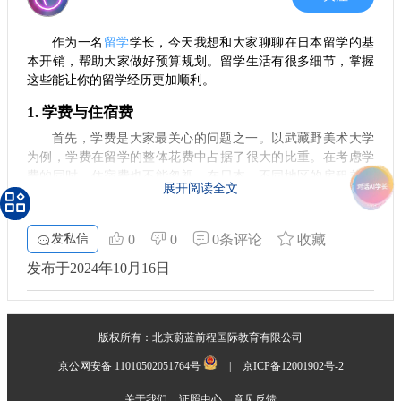
作为一名
留学
学长，今天我想和大家聊聊在日本留学的基
本开销，帮助大家做好预算规划。留学生活有很多细节，掌握
这些能让你的留学经历更加顺利。
1. 学费与住宿费
首先，学费是大家最关心的问题之一。以武藏野美术大学
为例，学费在留学的整体花费中占据了很大的比重。在考虑学
费的同时，住宿费也不能忽视。在日本，不同地区的房租差距
展开阅读全文
很大。如果能够选择学校提供的宿舍，东京的房租大约在3万日
元（人民币约2000元）左右。如果选择合租公寓，2~3个人一块
住，甚至还能更省钱。
发私信
0
0
0条评论
收藏
2.
解析
生活费
发布于2024年10月16日
在日常生活中，水电费也是一笔不小的开销。我在东京新
宿，平均每个月的水、电、气费用大概在4000到5000日元之
间。至于饮食，学校里的便当通常要500日元一份，外面的餐馆
版权所有：北京蔚蓝前程国际教育有限公司
一般会在1000日元左右。一天的饮食费用大致需要1500到3000
日元。如果你喜欢烹饪，可以选择晚上去超市，许多商品会打
京公网安备 11010502051764号
|
京ICP备12001902号-2
折，价格非常划算。
关于我们
证照中心
意见反馈