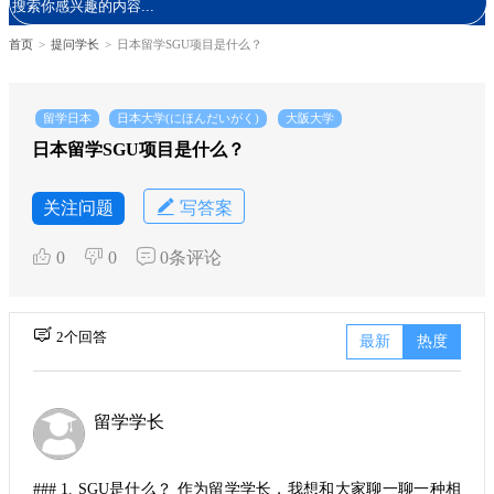
首页
>
提问学长
>
日本留学SGU项目是什么？
留学日本
日本大学(にほんだいがく)
大阪大学
日本留学SGU项目是什么？
关注问题
写答案
0
0
0条评论
2个回答
最新
热度
留学学长
### 1. SGU是什么？ 作为留学学长，我想和大家聊一聊一种相