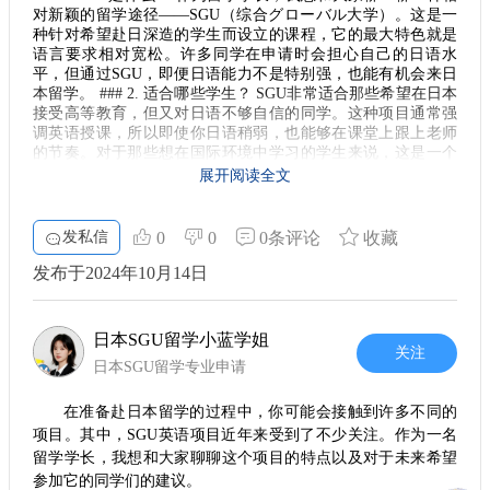
对新颖的留学途径——SGU（综合グローバル大学）。这是一
种针对希望赴日深造的学生而设立的课程，它的最大特色就是
语言要求相对宽松。许多同学在申请时会担心自己的日语水
平，但通过SGU，即便日语能力不是特别强，也能有机会来日
本留学。 ### 2. 适合哪些学生？ SGU非常适合那些希望在日本
接受高等教育，但又对日语不够自信的同学。这种项目通常强
调英语授课，所以即使你日语稍弱，也能够在课堂上跟上老师
的节奏。对于那些想在国际环境中学习的学生来说，这是一个
很好的选择。 ### 3. 学术环境与课程设置 在SGU的学习过程
展开阅读全文
中，你将接触到丰富的课程内容，这里的教学方式非常灵活，
强调互动与讨论。课程设置多元，不仅包括专业知识的学习，
还有文化交流、国际视野等课程。这种方式让学生能够从多个
发私信
0
0
0条评论
收藏
角度了解日本的文化和社会，也为将来的职业生涯打下基础。
### 4. 语言学习机会 入读SGU并不意味着放弃日语学习。相
发布于2024年10月14日
反，许多学校会为学生提供日语课程，让你在学习的同时也能
逐渐提升语言能力。日语的提升将帮助你更好地融入本地生
活，未来无论是实习还是工作，都会带来更多的机遇。 ### 5.
日本SGU留学小蓝学姐
入学申请的注意事项 虽然SGU的语言要求相对宽松，但在申请
关注
日本SGU留学专业申请
过程中依然需要注意一些关键点。首先，申请材料的准备必须
充分。包括个人陈述、推荐信以及成绩单等，都是评估申请者
的重要依据。其次，面试环节也不可忽视。尽量展现你的热情
在准备赴日本留学的过程中，你可能会接触到许多不同的
与潜力，这些都会成为你的竞争优势。 ### 6. 留学生活的挑战
项目。其中，SGU英语项目近年来受到了不少关注。作为一名
与乐趣 初到日本，可能会面临一些挑战，比如生活方式的差异
留学学长，我想和大家聊聊这个项目的特点以及对于未来希望
以及文化冲击。但这些也是留学生活的乐趣所在。通过与不同
参加它的同学们的建议。
文化背景的人交流，你将收获许多珍贵的经验。在SGU的学习