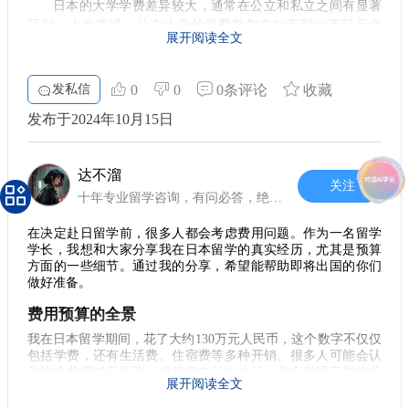
日本的大学学费差异较大，通常在公立和私立之间有显著
地，快速适应当地的生活。
最后，心态的调整也是留学过程中的重要一环。初到异国
区别。大致来说，公立大学的学费每年在30万到60万日元之
展开阅读全文
他乡，难免会感到孤独和无助，但请相信，这种情绪是暂时
学习资源的选择
间，而私立大学则可能高达80万到90万日元，甚至更高。因
的。面对挑战，保持积极的态度，努力适应新的环境。遇到困
此，要做好心里准备，根据自己的目标院校来预算。
在学习上，除了语言学校，还有许多私塾（补习班），费用大
难时，可以寻求学校的心理咨询服务，或者跟朋友倾诉，共同
约在70万到110万日元之间。选择什么样的补习班，要依据自身
发私信
0
0
0条评论
收藏
2. 生活费的组成
度过这个适应期。 通过这些分享，希望能为你的留学之路提供
的学习需求和水平来定。如果基础较好，花费自然会少一些。
一些参考。每一位留学学子都有自己的故事，选择与努力都将
这一部分的投资将决定你提高日语能力的速度，对于未来的学
发布于2024年10月15日
除了学费，生活费用也是一项不可忽视的开支。日本的生
业和生活都有一定的影响。
影响你未来的发展。愿你在这段旅程中，收获知识和友谊，开
活成本因地区而异，以东京为例，每月的生活费大概在8万到15
拓一个更广阔的世界。
万日元之间。这其中包括住宿、餐饮、交通等多项开支。在
总结与建议
达不溜
此，建议大家选择合适的住宿方式，比如合租或者学生宿舍，
关注
总之，赴日本留学的费用不容小觑。作为留学学长，我建议大
十年专业留学咨询，有问必答，绝不忽悠
能够有效控制租金支出。
家在预算方面宜多不宜少，留学的路上总有意想不到的花费出
现。不论你最终选择的是高档住宿还是经济型的生活，都要提
3. 奖学金与打工机会
在决定赴日留学前，很多人都会考虑费用问题。作为一名留学
前做好预算，理性规划。这样，你才能在日本的生活学习中游
学长，我想和大家分享我在日本留学的真实经历，尤其是预算
刃有余，不至于因金钱问题而产生不必要的压力。 希望我的分
为了缓解经济压力，很多留学生会选择申请奖学金。日本
方面的一些细节。通过我的分享，希望能帮助即将出国的你们
享能够帮助到正在考虑去日本留学的你们，提前做好准备，未
的高校以及各类基金会提供了多种奖学金机会，涵盖从学费到
做好准备。
来的留学生活将会更加精彩！
生活费的不同需求。此外，学习之余打工也是一项普遍的选
费用预算的全景
择。较为灵活的兼职工作不仅能够增加收入，还能提高日语水
平。
我在日本留学期间，花了大约130万元人民币，这个数字不仅仅
包括学费，还有生活费、住宿费等多种开销。很多人可能会认
4. 规划留学预算的重要性
为这个费用过于夸张，但其实在
日本生活
，你会发现它的物价
展开阅读全文
水平确实比较高，尤其是在东京这样的城市。
有效的财务规划能帮助你避免因资金问题而影响学业或生