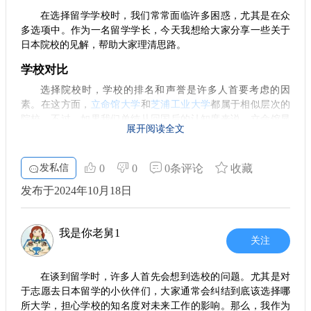
在选择留学学校时，我们常常面临许多困惑，尤其是在众
多选项中。作为一名留学学长，今天我想给大家分享一些关于
日本院校的见解，帮助大家理清思路。
学校对比
选择院校时，学校的排名和声誉是许多人首要考虑的因
素。在这方面，
立命馆大学
和
芝浦工业大学
都属于相似层次的
院校。不过，如果我们单纯从回国后的认知度来说，立命馆显
展开阅读全文
然更具影响力，名声较大。然而，考虑到职业发展，特别是理
工科方向，芝浦工业大学可能是个不错的选择。
发私信
0
0
0条评论
收藏
职业前景
发布于2024年10月18日
在日本职场竞争日趋激烈的现状下，选择一所能为未来职
业发展加分的学校特别重要。芝浦工业大学在理工科的领域具
有更强的实力，因此在当地职场中占有一席之地。如果你的专
我是你老舅1
业是在理工科领域，并且有意愿在日本扎根，选择芝浦工业无
关注
疑是明智之举。
学科特点
在谈到留学时，许多人首先会想到选校的问题。尤其是对
于志愿去日本留学的小伙伴们，大家通常会纠结到底该选择哪
每所学校在具体专业上都有所侧重。例如，立命馆大学在
所大学，担心学校的知名度对未来工作的影响。那么，我作为