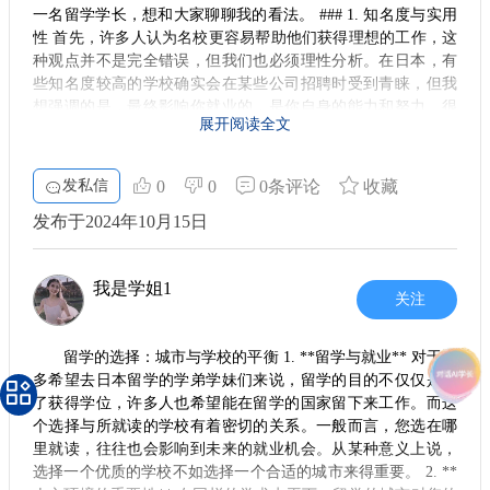
社会科学、人文学科方面的实力较强，而芝浦工业大学则在工
一名留学学长，想和大家聊聊我的看法。 ### 1. 知名度与实用
科、经营管理等领域表现优异。留学学长建议大家深入了解各
性 首先，许多人认为名校更容易帮助他们获得理想的工作，这
自的学科特点，根据自己的专业兴趣进行选择。
种观点并不是完全错误，但我们也必须理性分析。在日本，有
些知名度较高的学校确实会在某些公司招聘时受到青睐，但我
个人规划与目标
想强调的是，最终影响你就业的，是你自身的能力和努力。很
明确自己的留学目标非常重要。无论选择哪个学校，首先
展开阅读全文
多企业会更关注你的实践经验、专业技能和综合素质，而不仅
要想清楚自己想在日本得到什么。在短期内，可能期望获取某
仅是你的求学历程。因此，选择学校的时候，大家可以在知名
种技能或学位，而长远来看，进入某个行业或岗位。如果职业
度和实际学习内容之间找到一个平衡点，选择适合自己的大
发私信
0
0
0条评论
收藏
方向明确，选择适合的学校将更加容易。
学。 ### 2. 学习是关键 说到学习，我真心认为学业才是最重要
发布于2024年10月15日
的。在大学时期，你的学习态度和课程表现将直接影响到你今
总结
后的发展。即便你选择了一所名气不算大的学校，只要你能在
总的来说，立命馆大学在回国后的品牌效应上更具优势，
学业上保持优秀，取得好成绩，仍然有机会获得各种实习和就
但若你倾向于理工科并希望在日本就业，芝浦工业大学相对来
我是学姐1
业机会。在日本，大多数企业更加看重你的能力和个人表现，
关注
说会更为合适。在决定之前，多了解这两所院校及其专业特
而不是纸上的名气。 ### 3. 实践机会的重要性 另外，很多人会
色，同时结合自己的发展目标，才能做出最适合自己的选择。
忽视实践经历的重要性。在日本，许多学校会提供良好的实习
希望我的分享能够帮助到正在考虑留学的你，祝你在日本的留
留学的选择：城市与学校的平衡 1. **留学与就业** 对于许
机会，利用寒暑假等时间去参加实习，能够更好地锻炼自己的
学之路顺利！
多希望去日本留学的学弟学妹们来说，留学的目的不仅仅是为
能力。我鼓励大家多参与各类实践活动，因为这不仅能丰富你
了获得学位，许多人也希望能在留学的国家留下来工作。而这
的简历，还能帮助你在毕业后更快适应职场环境。找工作时，
个选择与所就读的学校有着密切的关系。一般而言，您选在哪
相关的实习经历通常会给你加分，甚至会让招聘人员更倾向于
里就读，往往也会影响到未来的就业机会。从某种意义上说，
选择你。 ### 4. 联系行业专家 与其执着于学校的名气，不如多
选择一个优质的学校不如选择一个合适的城市来得重要。 2. **
花时间去建立和行业内专业人士的联系。无论你在什么学校，