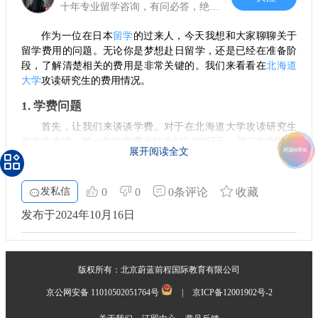
十年专业留学咨询，有问必答，绝不忽悠
作为一位在日本
留学
的过来人，今天我想和大家聊聊关于
留学费用的问题。无论你是梦想赴日留学，还是已经在准备阶
段，了解清楚相关的费用是非常关键的。我们来看看在
北海道
大学
攻读研究生的费用情况。
1. 学费问题
首先，让我们来谈谈学费。对于在北海道大学攻读研究生
的学生来说，第一年的学费大约为817,800日元，第二年则降低
展开阅读全文
至535,800日元。这两年的学费合起来，已经超过了135万日
元。这样的费用，对于许多家庭来说，无疑是一个不小的负
担。
发私信
0
0
0条评论
收藏
2. 生活费用
发布于2024年10月16日
除了学费，我们还要考虑到生活费的问题。在日本，每个
月的基本生活费用大约需要100,000日元，这个费用不仅包括日
常的饮食、交通，还有住宿费用。特别是想要入住大学宿舍的
版权所有：北京蔚蓝前程国际教育有限公司
学生，机会是有限的，所以很有可能需要自行租房，这一部分
的支出也要提前计算在内。
京公网安备 11010502051764号
|
京ICP备12001902号-2
3. 综合支出