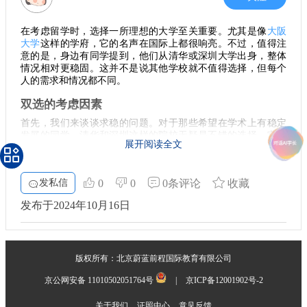
在考虑留学时，选择一所理想的大学至关重要。尤其是像
大阪
大学
这样的学府，它的名声在国际上都很响亮。不过，值得注
意的是，身边有同学提到，他们从清华或深圳大学出身，整体
情况相对更稳固。这并不是说其他学校就不值得选择，但每个
人的需求和情况都不同。
双选的考虑因素
首先，我们来谈谈求稳的问题。对于那些希望在学术上有稳定
发展的同学，清华和深圳这样的院校无疑是不错的选择。它们
展开阅读全文
在资源、师资和就业上都有着较为优势的表现。相反，像大阪
大学这样的学校虽然也是个不错的选择，但竞争和挑战也不
少，尤其是在面试环节。实际上，我有个朋友在阪大的某个理
发私信
0
0
0条评论
收藏
工科研究所笔试过关，但最终面试却没有通过，这类案例也屡
见不鲜。 当然，如果你不怕失败，愿意承受一些挑战，阪大也
发布于2024年10月16日
是一个值得尝试的目标。毕竟，留学的过程不仅仅是关于学
业，更是关于成长和体验。
了解教授是关键
版权所有：北京蔚蓝前程国际教育有限公司
无论选择哪所学校，了解教授的情况显得越来越重要。尤其在
研究生阶段，教授的指导直接影响你的学习体验。有个学生曾
京公网安备 11010502051764号
|
京ICP备12001902号-2
分享，他在大阪大学
读研
究科，半年后因为教授的诸多挑战和
压力选择退学。显然，这种情况并不是个例，了解教授的性格
关于我们
证照中心
意见反馈