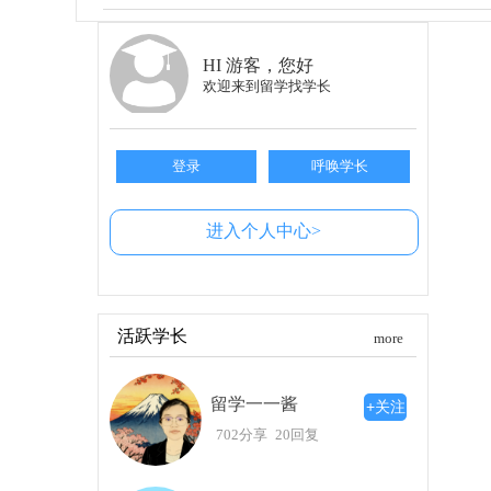
文化财产保存专业
对于那些选择文化财产保存领域的同学，今
HI 游客，您好
保存学）均增加了提交事前课题小论文的要求。
欢迎来到留学找学长
学术写作能力。具体的入试要求将于7月正式公布
语言能力的要求
登录
呼唤学长
另外，东艺大对语言成绩的要求也进行了调整。
块）成绩。不过，有一点需要特别注意，那就是只有
进入个人中心>
言能力的要求，因此，提前准备是非常必要的。
其他艺术类院校的选择
在选校方面，除了东京艺术大学，其他艺术
活跃学长
more
义塾等学校都提供了丰富的艺术课程，适合不同
特点，以便找到最适合自己的路径。
留学一一酱
+关注
总结与建议
702分享
20回复
最后，留学的路途并不容易，但只要你有目
艺术高校，提前准备是赢得竞争的关键。如果在