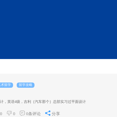
艺术留学
留学攻略
计，英语4级，吉利｛汽车那个｝总部实习过平面设计
0
0
0条评论
分享