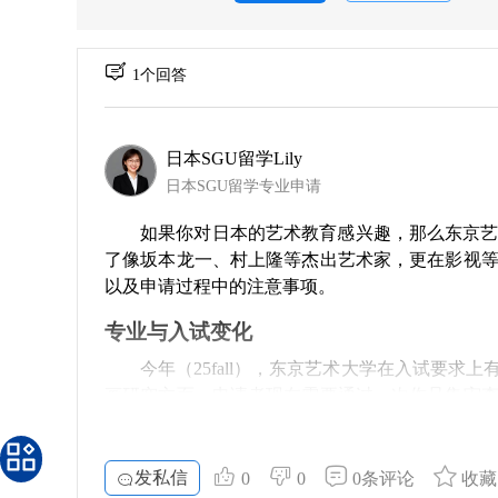
1个回答
日本SGU留学Lily
日本SGU留学专业申请
如果你对日本的艺术教育感兴趣，那么东京
了像坂本龙一、村上隆等杰出艺术家，更在影视
以及申请过程中的注意事项。
专业与入试变化
今年（25fall），东京艺术大学在入试要
画研究方面，申请者现在需要通过一次作品集审
此同学们应该提前进行准备，确保自己的作品能够
有所增加，从以前的两次考试提升到三次。第一
要求同学们在各个环节都做好充分的准备，能力上
发私信
0
0
0条评论
收藏