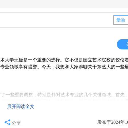
最新
艺术大学无疑是一个重要的选择。它不仅是国立艺术院校的佼佼
等专业领域享有盛誉。今天，我想和大家聊聊关于东艺大的一些
求上有了一些重要调整，特别是针对艺术专业的几个关键领域。首先
查才能进行实技考试和面试。这意味着，作品集的质量变得尤为
展开阅读全文
突出自己的艺术风格和技能。 其次，在先端艺术表现专攻，考
步是提交作品集，接下来要通过小论文考试，最后才是面试。这
的全面提升显得尤为重要。
发布于2024年1
分享