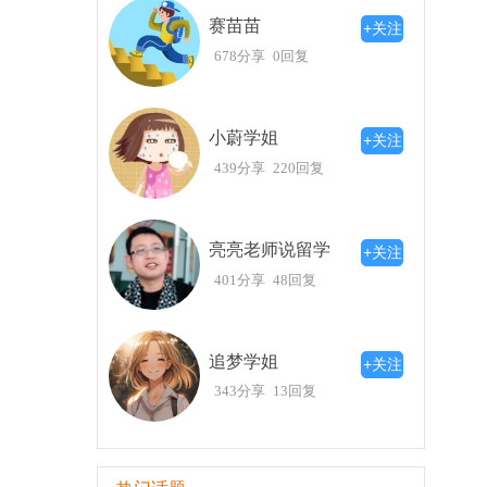
者！
赛苗苗
+关注
678分享
0回复
小蔚学姐
+关注
439分享
220回复
亮亮老师说留学
+关注
401分享
48回复
追梦学姐
+关注
343分享
13回复