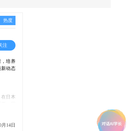
热度
关注
者，培养
最新动态
，在日本
重要，因
试次数也
样的改动
0月14日