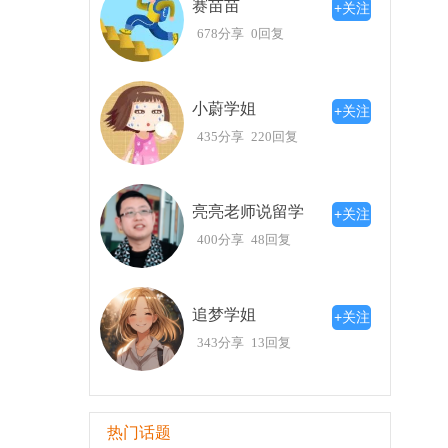
赛苗苗
+关注
678分享
0回复
小蔚学姐
+关注
435分享
220回复
亮亮老师说留学
+关注
400分享
48回复
追梦学姐
+关注
343分享
13回复
热门话题