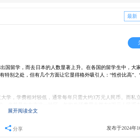
最新
择出国留学，而去日本的人数显著上升。在各国的留学生中，大
有特别之处，但有几个方面让它显得格外吸引人：“性价比高”、
立大学，学费相对较低，通常每年只需大约3万元人民币。而私
的，尤其是在东京这一地区，年均生活费用大概在8万元人民币
展开阅读全文
累积只有60万左右。与欧美国家的高昂学费相比，实在是划算得
日本以其稳定的社会环境而闻名，毒品和枪支的管控极为严格，
发布于2024年1
分享
人友好、礼貌的待客之道，生活中多了几分安全感。