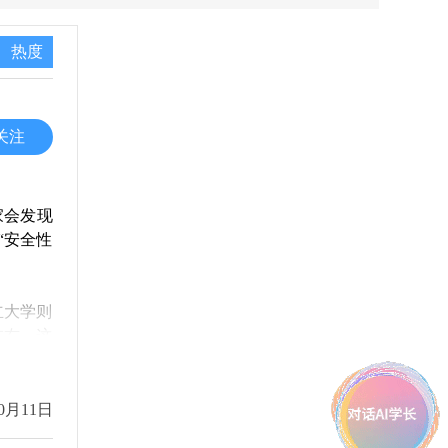
热度
关注
家会发现
“安全性
立大学则
左右。这
多。
让人情绪
0月11日