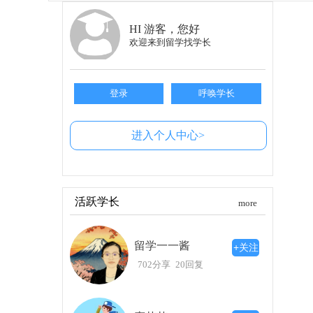
4. 交通便利
距离也是日本的一个优势。与很多欧美国家
HI 游客，您好
下，短时间内就能抵达。这极大地方便了学生随
欢迎来到留学找学长
5. 学语言的新选择
对于不会日语的学生，也不必担心。日本的大
得那些希望用英语学习的同学有了全新的选择。
登录
呼唤学长
个过程十分便捷。
6. 提升自我，收获未来
进入个人中心>
留学不仅仅是学习专业知识，更是个人成长
时，适应新的学习和生活环境，能够提升你的综合
便捷的地理位置，吸引了更多的学生。对于希望
路上，收获的不仅是知识，还有更多的人生体验。
活跃学长
more
留学一一酱
+关注
702分享
20回复