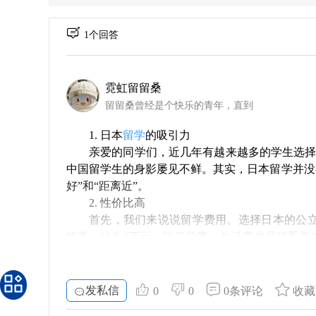
1个回答
霓虹留留桑
留留桑曾经是个快乐的青年，直到
1. 日本
留学
的吸引力
亲爱的同学们，近几年有越来越多的学生选
中国留学生的身影屡见不鲜。其实，日本留学并没
好”和“距离近”。
2. 性价比高
首先，我们来说说留学费用。选择日本的公
略贵，约为6万元。除了学费，生活费也是很重要
算下来，一年总开销在11万到14万之间，四年的
3. 安全性
谈到安全，这是留学选择的重要因素之一。
发私信
0
0
0条评论
收藏
安心。此外，作为一个游客和学生，能享受到日本