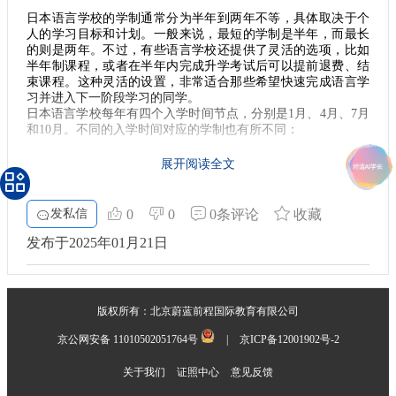
日本语言学校的学制通常分为半年到两年不等，具体取决于个
人的学习目标和计划。一般来说，最短的学制是半年，而最长
的则是两年。不过，有些语言学校还提供了灵活的选项，比如
半年制课程，或者在半年内完成升学考试后可以提前退费、结
束课程。这种灵活的设置，非常适合那些希望快速完成语言学
习并进入下一阶段学习的同学。
日本语言学校每年有四个入学时间节点，分别是1月、4月、7月
和10月。不同的入学时间对应的学制也有所不同：
1月入学
：学制通常是1年3个月。这种学制比较适合那些
展开阅读全文
希望在较短时间内完成语言学习并准备升学的同学。
4月入学
：学制通常是1年或2年。4月入学的同学有更多
的时间来适应日本的学习和生活环境，同时也有更充裕
发私信
0
0
0条评论
收藏
的时间准备升学考试。
7月入学
：学制通常是9个月或1年9个月。这种学制相对
发布于2025年01月21日
灵活，适合那些希望在短时间内提升语言能力并尽快开
始升学准备的同学。
10月入学
：学制通常是半年或1年半。对于那些希望快速
进入日本学习环境，同时又不想花费太多时间在语言学
版权所有：北京蔚蓝前程国际教育有限公司
校阶段的同学来说，10月入学是一个不错的选择。
京公网安备 11010502051764号
|
京ICP备12001902号-2
关于我们
证照中心
意见反馈