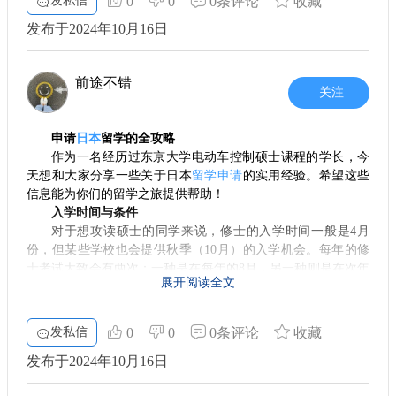
发私信
0
0
0条评论
收藏
校迈出第一步。
中档消费：
选择国公立校并通过打工来解决生活费，总
发布于2024年10月16日
开销大约是20万元人民币，涵盖了学费和生活费。
经济压力不断增加
最高消费：
若进入比较好的私立院校且不打工，四年下
来的综合费用大概能达到55万元左右。
不过，一提到留学，经济负担绝对是一个不容忽视的问
前途不错
题。据了解，
留学日本
需要准备大约20万的存款，这可能让一
关注
对于研究生课程，两年国公立的费用在16万元左右，而私
些家庭感到压力，但这一点银行通常也能够提供相应的解决方
立则为35万元，这些费用里也包含了日常的生活支出。一般情
案。换句话说，虽然入学门槛低，但这并不意味着留学的过程
况下，留学生在留学期间每周法律允许打工不超过28小时，收
申请
日本
留学的全攻略
将会轻松。
入通常能够帮助保持一定的生活水平。
作为一名经历过东京大学电动车控制硕士课程的学长，今
综上所述，去日本留学前，你需要做好充分的准备，在日
升学竞争激烈
天想和大家分享一些关于日本
留学申请
的实用经验。希望这些
语能力、学术背景以及经济条件等多个方面都要有清晰的认
信息能为你们的留学之旅提供帮助！
当你踏上日本的土地，真正的挑战才刚刚开始。日本的升
识。希望这篇文章能够为有志于赴日留学的同学们提供一些实
入学时间与条件
学制度非常讲究，首先需要通过EJU（日本留学考试），这只是
用的信息，助你顺利开启留学之旅！
对于想攻读硕士的同学来说，修士的入学时间一般是4月
入学的第一步。之后还会有更进一步的校内考试和面试。这意
份，但某些学校也会提供秋季（10月）的入学机会。每年的修
味着，想要进入理想的大学，单靠语言能力根本不够，你需要
士考试大致会有两次：一种是在每年的8月，另一种则是在次年
准备更为充分的学科知识和心理素质。这不仅仅是“拼智商”，
展开阅读全文
的2月。参与这些考试之前，务必做好充分的准备，因为时间紧
更是“拼毅力”和“拼运气”的过程。在这个竞争日益加剧的环境
迫。 对于本科学位的申请，留学生通常需要参加日本留学考
中，留学生活无疑将充满挑战。
试，时间是每年的6月和11月。如果你通过了考试，便可以在次
发私信
0
0
0条评论
收藏
年2月至3月报考大学，最终在4月入学。
多重因素共同影响
发布于2024年10月16日
四种申请方式
在升学过程中，除了学业和经济因素外，外貌、气质等也
1. **语言学校+直接考修士**：适合基础较弱的学生。在
可能对最终结果产生影响。这听起来或许有些无奈，但美丽的