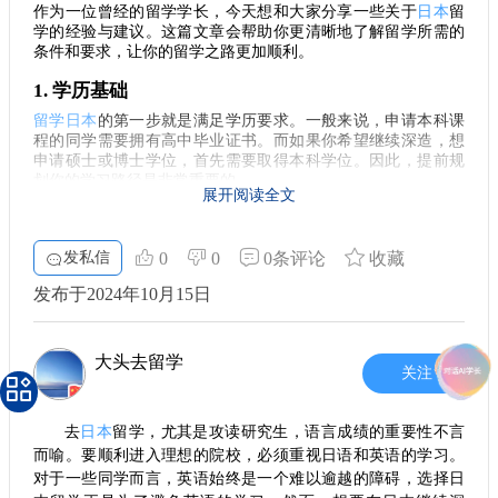
3. 本科生申请去日本读研究生
作为一位曾经的留学学长，今天想和大家分享一些关于
日本
留
- 报名留学考试（2月，7月）
学的经验与建议。这篇文章会帮助你更清晰地了解留学所需的
正在攻读本科学位的同学们也不要担心，去日本读研究生是一
- 参加留考（6月，11月）
条件和要求，让你的留学之路更加顺利。
个非常不错的选择。申请者须具备本科学历，通常需要提交成
- 结果公布 - 报考大学并参加入学考试
绩单、推荐信及个人陈述。语言能力再次成为关键，日语或英
1. 学历基础
研究生则参与以下步骤：
语的水平都需要通过相应的考试来证明。有些学校还可能要求
- 提前准备TOEFL或TOEIC成绩
进行专业面试，以确保你与所选专业的契合度。
留学日本
的第一步就是满足学历要求。一般来说，申请本科课
- 参加入学考试说明会
程的同学需要拥有高中毕业证书。而如果你希望继续深造，想
4. 硕士生申请去日本读博士
- 进行教授面谈
申请硕士或博士学位，首先需要取得本科学位。因此，提前规
划你的学习路径是非常重要的。
对于已经拥有硕士学位的学长们而言，申请日本的博士项目同
- 参加考试，获得合格后入学
展开阅读全文
样具有吸引力。这里的条件一般包括相应的学位证明、研究计
材料准备与撰写
2. 日语能力
划书及推荐信。此外，面试也是必经之路，重点考察你的研究
申请材料至关重要，通常包括： - **履历书** - **志望理
能力和学术兴趣。当然，日语能力或者英语能力的要求依然存
在日本的学习和生活中，日语是不可或缺的。为了顺利沟通和
由书**：这是展示你动机的机会，内容需涵盖自己的背景、研
发私信
0
0
0条评论
收藏
在，而这些都是你顺利就读的重要保障。
融入环境，建议学习者至少要达到日本语能力测试（JLPT）N2
究兴趣、对学校的理解等。 写作时，保持日语表达的一致性，
级别。这不仅能帮助你顺利进入大学或研究生院，还能极大地
发布于2024年10月15日
5. 经济能力评估
避免重复用词，使得文章更具吸引力。
提升你的生活质量。
提前准备与规划
在考虑留学的同时，经济能力也需得到重视。无论是高中生、
在申请过程中，针对研究室的调查和笔试复习非常重要。
3. 费用规划
本科生还是研究生，能够承担留学费用的证明至关重要，家长
大头去留学
的支持和合理的资金计划是必要的。在准备留学的整个过程
此外，提前联系教授，展示你的兴趣和研究热情，能够显著提
关注
留学的另一大要素是学费与生活费用。日本的学费相对较高，
中，提前做好预算，了解日本的生活开支和学费将会避免不少
高你的竞争力。
而具体的数字又会因不同专业而异。除了学费，生活费用如住
后续的麻烦。 希望以上的内容对打算去日本留学的你有所帮
奖学金与兼职机会
宿、饮食、交通、医疗等也需要提前做好预算，充分准备应对
助。在这个过程中，不妨多向像蔚蓝留学这样的专业机构询
去
日本
留学，尤其是攻读研究生，语言成绩的重要性不言
经济压力。
留学生可以申请多种奖学金，尤其在考试中成绩优异的情
问，获取更多实用的建议和资源。祝你早日实现留学梦想！
而喻。要顺利进入理想的院校，必须重视日语和英语的学习。
况下。如果入学后仍需要经济支持，兼职也是一种方法。普通
4. 签证办理
对于一些同学而言，英语始终是一个难以逾越的障碍，选择日
的兼职工资通常在900到2000日元/小时，不同领域和岗位的需