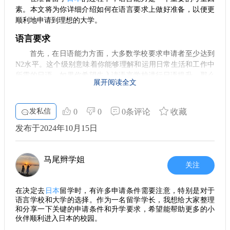
素。本文将为你详细介绍如何在语言要求上做好准备，以便更
顺利地申请到理想的大学。
语言要求
首先，在日语能力方面，大多数学校要求申请者至少达到
N2水平。这个级别意味着你能够理解和运用日常生活和工作中
所需的日语。如果你希望先入读语言学校进行日语提升，那么
展开阅读全文
至少需要提供150小时以上的学习证明。这样，你能在冈山、福
冈等城市专注于语言的学习，更好地适应未来的学习生活。
发私信
0
0
0条评论
收藏
英语成绩
发布于2024年10月15日
除了日语，英语水平在申请中同样至关重要。许多日本大
学对英语能力的认可度很高，因此最好准备一个托福成绩。大
部分高校会将托福成绩视为国际标准，虽然一些学校也会接受
马尾辫学姐
托业，但托福更为普遍。
关注
选择合适的语言学校
在决定去
日本
留学时，有许多申请条件需要注意，特别是对于
选择语言学校也是至关重要的一步。你可以寻找那些与大
语言学校和大学的选择。作为一名留学学长，我想给大家整理
学有合作关系的语言机构，这样可以顺利过渡到大学的学习
和分享一下关键的申请条件和升学要求，希望能帮助更多的小
中。此外，建议选择提供小班授课的学校，这样可以获得更多
伙伴顺利进入日本的校园。
的师生互动和个性化的指导，不仅提升语言能力，还能了解日