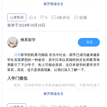
使是比较普通的私立院校。而如果你的目标是更高水平的大
了扎实的日语能力，不仅能顺利通过入学考试，同时也能帮助
展开阅读全文
学，通常需要N1的水平，同时还要提供EJU成绩。值得一提的
你日后的学习和生活。
是，某些顶尖大学可能还会要求托福或托业的英语成绩。
4. 专门学校的要求
如果只是申请留学签证，很多学生选择先进入语言学校，
发私信
0
0
0条评论
收藏
对于希望选择专门学校的同学，日语能力通常要求在N2以上。
在提升语言能力的同时为后续的大学申请做准备。这个时候，
同样，校内考试和面试是申请过程中的重要环节。因此，加强
发布于2024年10月16日
只需要提供N5级别的日语证明或者150小时以上的日语学习证
日语的学习及实际应用能力是十分关键的。大家一定要认真准
明。
备，才能在这些环节中取得好成绩。
2. 学历背景
佛系留学
5. 考试为王
关注
关于学历的要求，对于本科申请而言，申请者需要具备12
日本的升学过程绝大部分都与“考”直接相关。无论是语言学
年的基本教育经历，即高中或者中专的毕业证。如果你计划攻
校、大学还是专门学校，考试都是进入日本高等教育体系的关
日本
留学的机遇与挑战 在当今社会，留学已成为越来越多
读研究生，那么则需要完成16年的教育经历——这包括本科毕
键。在备考时，建议找到适合自己的学习方法，坚持不懈的努
学生实现梦想的一种途径，其中日本以其独特的文化和教育体
业。对于大专生来说，三年制的专科生可以考虑考研，但通常
力。同时也可以参与模拟考试，了解考试形式，培养应考技
系吸引了不少学子。有人可能会觉得，去日本留学的要求并不
能。 总之，准备赴日留学的朋友们，务必了解申请的基础条件
入学的学校水平会比较有限。三加二的专科生则一般不具备考
与升学要求，结合自身的实际情况制定一个详尽的计划。相信
算高，其实，这只是表面现象。让我们深入了解一下。
研的条件。
通过努力和准备，大家一定能够顺利实现留学梦想，开启新的
人生篇章！
入学门槛低
3. 经济条件
首先，日本留学的入学条件确实相对宽松。只要你完成了
留学日本的经济需求是一个不可忽视的方面，让我们分不
十二年的教育，不论是高中、技校还是中专，理论上都有机会
同层次来考虑一下。
展开阅读全文
申请去日本留学。与此同时，这里对日语水平的要求也比较灵
最低消费：
如果你在国内已有N2的水平，直接去日本的
活，最低只需要达到N5水平，或提供TOKYO地区的学习时数证
私立院校，相对花费大约在15万元人民币，这其中包括
明。只要近期显示出一定的语言能力，便可以向日本的高等院
了四年在学期间的生活开销。