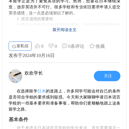
本留学正是为了避免英语的学习。然而，想要在日本继续深
在前往日本之前，办理签证是一个关键环节。申请时需要准备
求不一。 希望这些分享能帮助到你们，更加清晰如何准备留学
造，放弃英语并不可行。很多学校和专业依旧要求申请人提交
录取通知书、财力证明和身份证明等文件，具体要求可以查阅
旅程，加油！
日本驻华大使馆的官方网站以获取最新信息。
英语成绩，这一点是必须加以了解的。
1. 语言成绩的重要性
5. 社群支持
如果你计划申请日本的研究生课程，良好的语言成绩将大
展开阅读全文
当我第一次来到日本时，一切都显得那么陌生。在这里，我特
大增强你的竞争力。不同的学校及专业对语言能力的要求各有
别感谢加入的留学生社群，特别是福建的留学生群。在这里，
差异。留学学长在这里提醒大家，除了日语，某些情况下，申
不仅有很多志同道合的小伙伴，还有不少已经在日本生活的学
请者仍需准备英语的相关考试成绩。例如，部分院校可能会要
发私信
0
0
0条评论
收藏
长学姐，他们提供的建议和经验都让我受益匪浅。通过这样的
求TOEFL或IELTS的成绩证明。
社群，大家可以互帮互助，分享经验，甚至还能帮助你联系招
发布于2024年10月16日
2. 必备申请材料
生办，解决各种问题。
在申请材料准备方面，除了语言成绩，留学生还需要做好
6. 具体准备
其他文书的准备。基本材料包括简历、第一封信（即初次联系
欢欢学长
教授时的邮件内容）和研究计划书。这些材料不仅展示了你的
在正式留学前，我做了不少功课。特别是在日语学习上，我花
关注
背景和专业能力，还能体现你对未来研究方向的思考和计划。
了一年的时间，通过了JLPT的N2级别，使自己能更好地融入日
本的环境。选择大学时，我参考了学校的排名、专业设置以及
3. 申请方式
师资力量，并结合自己的兴趣和职业规划做出选择。
在选择留学
日本
的道路上，许多同学可能会对自己的条件
在日本，研究生的申请主要有两种方式：统一出愿制和内
是否符合学校的要求感到疑惑。今天和大家聊聊申请日本语言
诺制。
7. 理财与打工
学校的一些基本要求和准备事项，帮助你们更顺畅地踏上这条
统一出愿制 这类申请方式比较简便，在规定的时间内提交
经济上，我制定了详细的预算，控制每个月的支出，尽量降低
留学之路。
相关材料即可。成功通过学校的统一审查后，便可以获得合格
生活成本。同时，也尝试了勤工俭学，并申请奖学金，以减轻
通知。这是很多学校在招生时常用的一种方式，适合多数申请
自己的经济压力。
基本条件
者。
8. 文化适应
对于考虑去日本读语言学校的学生来说，首先需要满足一
内诺制 相对而言，内诺制申请竞争会更大。在申请之前，