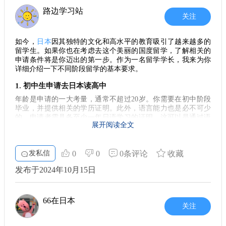
语言学校，你将上半天的日语课，剩下的时间可用作兼职或自
形象往往能给人留下更深刻的印象。因此，在努力提高学术水
路边学习站
习。
关注
平的同时，保持良好的个人形象也显得尤为重要。
2. **研究生预科**：需要找到与你研究方向相关的教授并
综上所述，日本留学的确为许多有志青年提供了机会，但
获得内诺。你将在教授的实验室中学习1-2年，了解研究环境。
这条路并不轻松。考入日本大学不仅仅依靠基础的语言能力和
如今，
日本
因其独特的文化和高水平的教育吸引了越来越多的
3. **SGU英文项目**：这是一个针对英语能力较强的学生
经济支持，更需要学生在学业、心理素质和个人素养等多方面
留学生。如果你也在考虑去这个美丽的国度留学，了解相关的
的项目，也是不需要参加日本的修士考试的路径。
进行充分的准备。想要成功，就必须勇敢面对这些挑战，才能
申请条件将是你迈出的第一步。作为一名留学学长，我来为你
4. **国内自学参加修士考试**：这种方式适合自律性极强
详细介绍一下不同阶段留学的基本要求。
在留学之旅中收获成长和成就。做好规划和准备，才能在未来
的学霸。虽然选择学校数量受限，但若能顺利通过考试，成就
的道路上更加从容不迫。希望大家都能在日本的留学生活中，
1. 初中生申请去日本读高中
感十足。
不断突破自己，实现自己的梦想！
学费与生活成本
年龄是申请的一大考量，通常不超过20岁。你需要在初中阶段
在日本读研的经济开销是一个重要的考虑因素。以4月份入
毕业，并提供相关的学历证明。此外，语言能力也是必不可少
的，申请者需具备至少一年日语学习的证明，这可以是通过语
学为例：
展开阅读全文
言学校获得的资格证书或者是以日语授课的初高中课程。除了
- **考试费用**：本科生约需35,000日元，研究生约30,000
学习能力，家庭的经济状况也很重要，确保有足够的资金支持
日元。
你在日本的生活和学费。
- **入学金**：大约282,000日元。
发私信
0
0
0条评论
收藏
- **学费**：公立大学约为535,800日元/年，私立大学则高
2. 高中生申请去日本读本科
发布于2024年10月15日
达两倍。
如果你高中毕业，准备前往日本继续深造，首先要确保你的学
- **生活费**：对于东京，月开销约为60,000日元。尽管物
历符合要求。同时，大部分高校还会要求提供日语或英语的语
价相对较高，但留学期间，你可选择兼职，每周最多28小时，
言能力证明，这通常需要通过标准化考试来评估。此外，不少
66在日本
学校还要求留学生参加面试，了解你的学术背景和个人兴趣，
最低时薪约为1013日元。
关注
为此提前准备是非常必要的。
申请流程详解
本科生的申请流程大致如下：