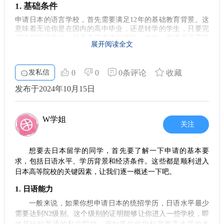
1. 基础条件
本的文化和社会。
申请日本的语言学校，首先需要满足12年的基础教育背景。这
语言学习的技巧
意味着无论你是在国内的高中毕业，还是转学的学生，只要完
成了相应的学业，就具备了申请的资格。此外，申请者还需提
为了有效提高你的语言能力，可以尝试以下几种学习方
展开阅读全文
供日本学时的证明，要求在180小时以上。这对初学者来说，是
法： 1. **多听多说**：与日本人交流，可以帮助你提高口语能
学习日语的基础。 同时，我们也需要准备足够的留学资金。在
力。 2. **参加语言交换**：通过语言交换，跟母语是日语的朋
申请过程中，通常要求提供20万元的定期存款证明，且存款时
发私信
0
0
0条评论
收藏
友一起学习，互相帮助。 3. **利用网络资源**：现在有许多在
间需达到三个月。这能有效证明你的经济能力，确保在日常生
活中的各项开支。
线课程和应用能够帮助你提高日语和英语，如Duolingo、
发布于2024年10月15日
HelloTalk等。通过这些平台，你能获得更多练习的机会。
2. 理由的重要性
总的来说，申请
留学日本
时，无论是日语还是英语能力都
合理且明确的留学理由是申请时非常重要的一环。不同的学校
不容忽视。通过合理的学习规划和有效的学习方法，你一定能
W学姐
会对申请者的目的有不同的考量，尤其是针对未来的学术或职
关注
在语言能力上达到要求。留学学长相信，只要你愿意付出努
业发展方向。所以，大家在申请时务必准备一个令招生官信服
力，就一定能够顺利开启日本的留学生活，收获丰富的经验和
的理由，说明你为何选择这条留学之路。
知识。希望这篇文章能为你提供一些实用的信息，让你的留学
想要去日本留学的同学，首先要了解一下申请的基本要
之路更加顺畅。
3. 大学申请要求
求，包括日语水平、学历背景和经济条件。这些都是顺利进入
日本高等院校的关键因素，让我们逐一概述一下吧。
如果你希望进入日本的国公立大学或知名的私立大学，首先需
参加EJU（日本留学考试）。这个考试是评估留学生是否具备学
1. 日语能力
习能力的重要标准，考试内容涵盖数学、理科、日语等多个方
面。此外，部分学校还会要求校内考试和面试，这就说明身心
一般来说，如果你想申请日本的统招学历，日语水平最少
准备的重要性。 对于硕士研究生的申请，通常要求的日语能力
需要达到N2级别。这个级别的证明能够让你进入一些学校，即
是N1或N2级别，有些学校可能还会进行校内考和面试考。掌握