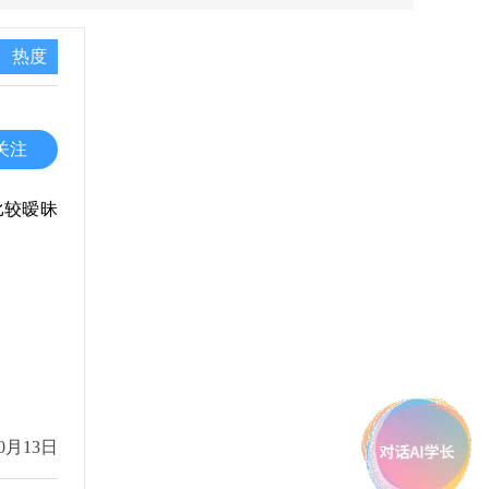
热度
关注
比较暧昧
0月13日