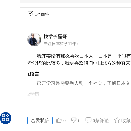
1个回答
找学长磊哥
专注日本留学11年+
我其实没有那么喜欢日本人，日本是一个很
弯弯绕的比较多，我更喜欢咱们中国北方这种直来
1语言
语言学习是需要融入到一个社会，了解日本文
2学历
不管在日本还是国内，学历都是很关键的
3经历
发私信
0
0
0条评论
收藏
留学过程中自己形成了独立生活能力，自律以
如果不是去日本留学，那我今天在北京立足也