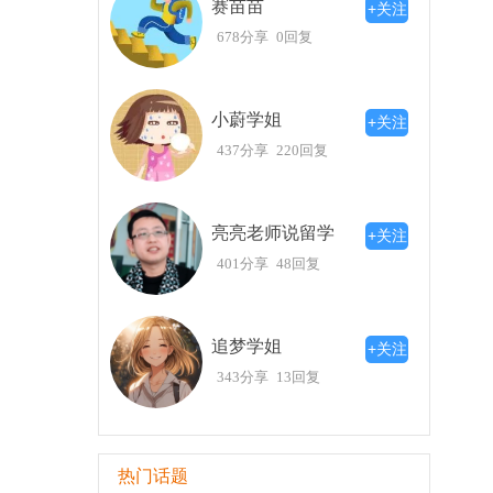
赛苗苗
+关注
678分享
0回复
小蔚学姐
+关注
437分享
220回复
亮亮老师说留学
+关注
401分享
48回复
追梦学姐
+关注
343分享
13回复
热门话题