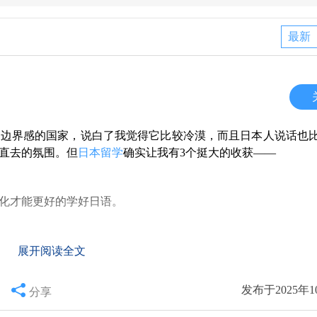
最新
有边界感的国家，说白了我觉得它比较冷漠，而且日本人说话也
直去的氛围。但
日本留学
确实让我有3个挺大的收获——
化才能更好的学好日语。
展开阅读全文
发布于2025年1
分享
及集体意识，这段经历是比较宝贵的，
没有那么容易。