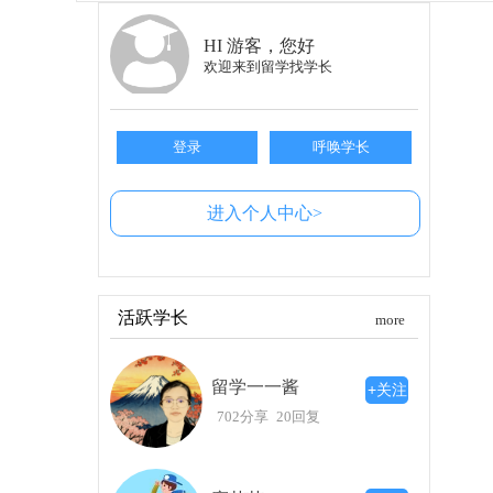
HI 游客，您好
欢迎来到留学找学长
登录
呼唤学长
进入个人中心>
活跃学长
more
留学一一酱
+关注
702分享
20回复