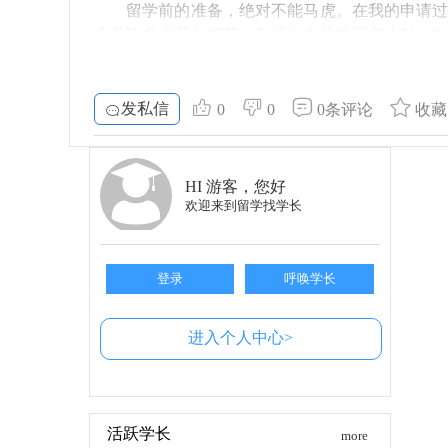
里，要多看看别的可能性，开拓视野。
留学前的准备，绝对不能马虎。在我的申请
含着诸多考量与细节。教授们在挑选研究生时，
自信心的培养
引到教授的眼球，我反复修改，仅仅为了让每一个
自信在求职过程中显得尤为重要。尽管可能
面试前的焦虑
的求职经验，这不仅能激励自己，也能让自己对职
发私信
0
0
0条评论
收藏
同时，准备面试时我也经历了一些独特的情
总结
阅读他们的故事时，也不禁流下了眼泪，感受到这
总之，留学不仅是获取知识的过程，更是个
过程却并不轻松。
HI 游客，您好
和恐惧。每个人的经历都是独特的，适合与否由你
欢迎来到留学找学长
教授的严格把关
如果有更多的问题，有想进一步了解留学内幕
我个人对早大教授的了解，也是在这个申请
面试，教授们不仅会询问研究计划的具体内容，
登录
呼唤学长
到，留学并不是简单的“文凭”获取，而是一场真正
进入个人中心>
自信心的重要性
在准备面试的过程中，渐渐地，我体会到自
定的信念让我拥有了更多的勇气。每一次模拟面
自己所拥有的能力，并勇于展示给他人看。
活跃学长
more