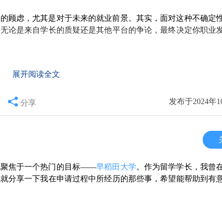
段旅程的第一步。希望大家在做决策时，能多方考虑，权衡利弊
了解日本的文化习俗。可以向学长学姐请教，也可以加入一些语
但你的努力、适应力和主动性，才是决定你留学成功的关键。尽
样的顾虑，尤其是对于未来的就业前景。其实，面对这种不确定
学习成果与职业发展，才能在留学生活中获得真正的收获。
。无论是来自学长的质疑还是其他平台的争论，最终决定你职业
新的地方学习，更是提升自己综合素养的机会。调整心态，保持
文化的环境中，要学会尊重和理解不同的观点，这将十分有益于
的美好体验。希望大家在准备日本留学的过程中，以开放的心态
展开阅读全文
，更加关注实际的就业市场。毕业后，是否能找到合适的工作，
你的能力和准备程度。HR不会因为你的学校背景就完全认可你
发布于2024年1
经历和技能。
分享
利用寒暑假参加实习，积累实践经验，也可以申请一些与专业
是你的个人发展，而不是他人的看法和评价。在这个过程中，保
规则，对于个人综合素质的提升是极为重要的。
地聚焦于一个热门的目标——
早稻田大学
。作为留学学长，我曾
我就分享一下我在申请过程中所经历的那些事，希望能帮助到有
中。其实，到了一定时候，你需要的是制定一份详实的求职计划
击，参加各类招聘会、社交活动。关键是，不要把自己局限在一