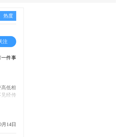
热度
关注
有一件事
费高低相
不见经传
0月14日
理想的结
。所以，