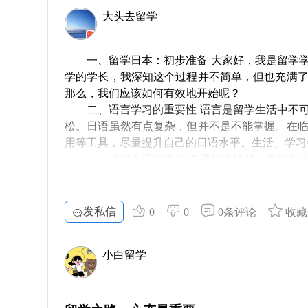
千万别单纯地盯着学校的排名，有时候“小而精”
大头去留学
深度了解，才能避免踩雷
为了避免选择到所谓的“垃圾学校”，我们必
一、留学日本：初步准备 大家好，我是留学
程设置、关注毕业生就业情况，以及与在校学生
学的学长，我深知这个过程并不简单，但也充满
教育资源和师资力量都很有限，这种情况要提前识
那么，我们应该如何有效地开始呢？
二、语言学习的重要性 语言是留学生活中不
看重实习机会，与行业接轨
松。日语虽然有点复杂，但并不是不能掌握。在
在日本，许多高校提供丰富的实习机会，这
用等工具，尽量提升自己的日语水平。生活、学习
付诸实践，才是最重要的。因此，在选择学校时
三、选择合适的学校 在选择学校时，考虑自
为你提供实习机会和职业发展的平台。
鲜明。你可以查看校友的反馈、课程设置、学校
他们能为你提供大量的资源和信息。
找到适合自己的才是最重要的
四、签证申请与准备材料 获得签证是留学过
发私信
0
0
0条评论
收藏
说到底，留学之路不仅仅是获得一个学位，
要准备好各种材料，包括入学通知书、经济证明
的兴趣、未来的职业规划以及个性特点。有时候
关论坛了解他人的经验，使整个过程更清晰。
小白留学
名”的意义更大。
五、经济预算与住宿选择 经济情况是留学生
住宿方面，留学学生有多种选择，从学校宿舍到
总结与反思
信息，了解租金和地理位置，以便能尽快适应新环
六、融入新环境 初到一个陌生的地方，你可