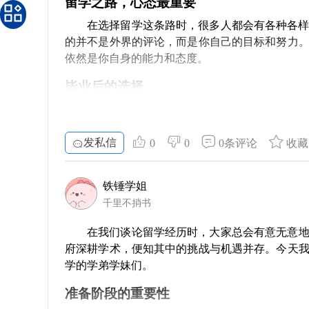
留学是一段宝贵的经历，而选择学校则是这
留学之路，心态最重要
的选择。不仅能够结识新朋友，更能帮助你深入
适合自己的道路。记住，学校的实力固然重要，
在选择留学这条路时，很多人都会有各种各
社团，相信你会渐渐适应这样的生活。
入“有钱就能上好学校”的误区，更要关注实际的
的并不是外界的评论，而是你自己的目标和努力
七、持续学习的心态 留学，不仅仅是到一个
依然是你自身的能力和态度。
的渴望，在学习过程中不断挑战自我。身处多元
成长与将来的职业发展。
毕业后的选择
总之，留学生活充满挑战，但也伴随着无数
许多人在留学期间，不仅努力学习课程内容
个未知的挑战，珍惜每一刻值得铭记的时光。
择的学校、专业确实有一定关系，但更重要的是
重的是你在简历上写的每一点，尤其是相关的实践
发私信
0
0
0条评论
收藏
专注于自身提升
铁锤学姐
在留学期间，提升自我的方式有很多。可以
千里不捎书
书。对你而言，真正能帮助你在职场上立足的，
极向上的心态，努力去适应不同的文化背景和职场
在我们谈论留学经历时，大家总会有意无意
府深耕学术，便知其中的挑战与机遇并存。今天
实际就业时的准备
学的学弟学妹们。
等待毕业的来临时，很多同学会陷入焦虑之
准备阶段的重要性
关行业的动态、按时更新自己的简历，并主动出