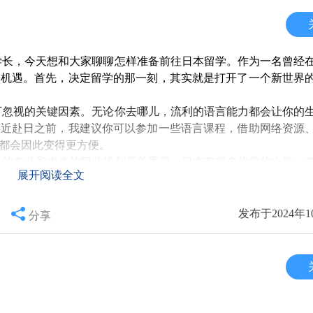
的学校反而能给你更多关注和支持，让你获得更好的学习体验。
须提前做功课。可以通过各种渠道获取相关信息，比如去学校官
学长，今天想和大家聊聊怎样准备前往日本留学。作为一名曾经
进行沟通，了解他们的真实感受。有些学校可能在宣传上华丽，
了机遇。首先，决定留学的那一刻，其实就是打开了一个新世界
别，避免未来的失望。
可忽视的关键因素。无论你去哪儿，流利的语言能力都会让你的
临近赴日之前，我建议你可以参加一些语言课程，借助网络资源
对于学生未来的职业发展至关重要。比起仅仅掌握书本知识，能
都会因此变得更方便。
，记得关注它们在业界的联系和实习项目，看看是否有合作的企
己的专业和未来的职业规划至关重要。日本有很多优质的大学，
展开阅读全文
的地理位置等因素来综合判断。此外，别忘了找留学中介的建议
程中的一个难点，特别是对于第一次出国的同学。在申请签证之
发布于2024年1
分享
更是在一个全新的环境中提升自我。因此，选择学校时，务必考
等。提前了解签证的申请流程，可以避免临时抱佛脚。另外，建
，听从自己的心声，去选择一个与你的目标一致的学校，比单纯
活中的一个重要考量。日本的生活费用相对较高，因此需要做好
私人公寓，各自有利弊，你可以根据自己的需求来选择。提前在
境。
能会感到孤独和不安。在这时，积极参加校园活动、交流会会是