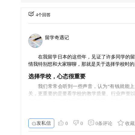
4个回答
留学奇遇记
在我留学日本的这些年，见证了许多同学的
情我特别想和大家聊聊，那就是关于选择学校时的
选择学校，心态很重要
我们常常会听到一些声音，认为“有钱就能
关，更重要的是要看学校的教学质量、行业声誉
的学校，得到的可能只是纸上的学历，而不是实际
名校不仅意味着光鲜
发私信
另一个常见的误解是“名校就是好学校”。没
0
0
0条评论
收藏
果。很多时候，学生在名校面临更大的压力，竞