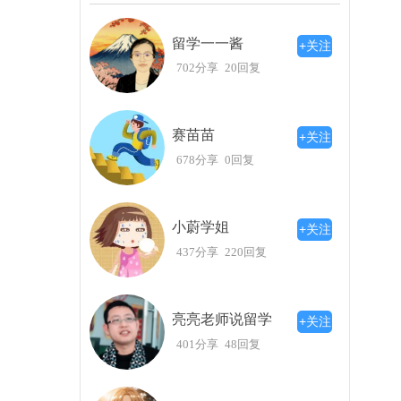
总结与建议
留学一一酱
最后，我想给各位准备申请早稻田的同学们
+关注
次，提升自己的面试技巧，不妨进行多次模拟，
702分享
20回复
人的经历都是独一无二的，最终属于你的机会，必
发。在你们即将踏上这条挑战之路时，请牢记，
现留学梦想，走进理想的校园！
赛苗苗
+关注
如果有更多的问题，有想进一步了解留学内幕
678分享
0回复
小蔚学姐
+关注
437分享
220回复
亮亮老师说留学
+关注
401分享
48回复