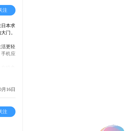
关注
网查阅课
在日本求
但实际上
的大门。
生活更轻
、手机应
够将理论
业，能否
各自特色
和帮助，
前，一定
0月16日
虑到自己
议常去相
追求“排
预算。在
关注
网上查找
一个不错