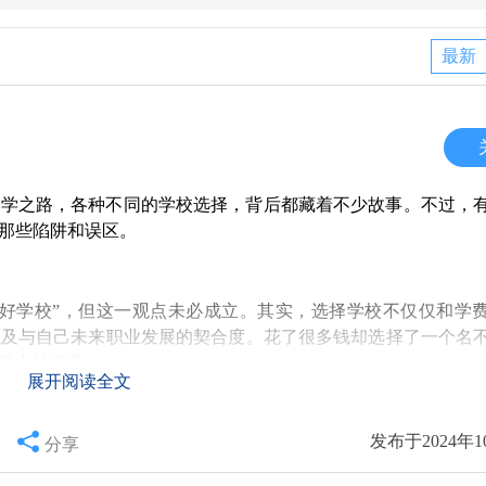
最新
留学之路，各种不同的学校选择，背后都藏着不少故事。不过，
那些陷阱和误区。
上好学校”，但这一观点未必成立。其实，选择学校不仅仅和学
以及与自己未来职业发展的契合度。花了很多钱却选择了一个名
能力的提升。
展开阅读全文
发布于2024年1
错，名校的资源和人脉雄厚，但也并不是每个人在这里都能得到
分享
争异常激烈，最后的成果往往与个人的努力和适应能力密不可分