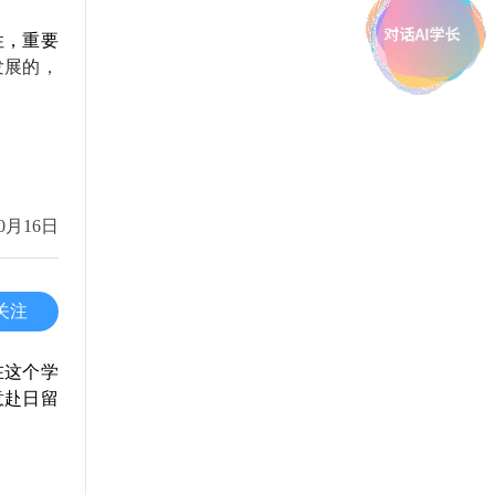
，选择最
言交换的
量避免落
性，重要
发展的，
对新知识
你的个人
应对每一
和你所选
，他们看
0月16日
相关的证
关注
持一颗积
在这个学
意赴日留
。查阅相
个小圈子