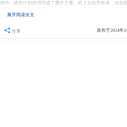
过程中，研究计划的书写成了重中之重。听上去似乎简单，但实
对研究计划的要求极其严格，甚至可以说是刁钻。为了确保我的
展开阅读全文
字都更具说服力。
会面临种种挑战，但要相信自己的能力。多与身边的校友交流，
场有进一步的了解。记住，困难并不可怕，重要的是怎么去面对
发布于2024年1
分享
感波动。那时候，我常常查阅学长，想找到一些学长学姐们的经
种无形的压力。虽然早大被广泛认为“好进”，但在我看来，申
人成长的历程。我们要关注的是自身的学习和能力提升，而非外
自己来定义。何不勇敢地拥抱机遇，走出自信的步伐。
的宝子
直接戳我
教你怎么避雷~一起加油，向目标进发吧！
求职过程中逐渐加深的。他们的严谨与专业，真是让我叹为观止
还会对你未来的学术方向进行深度的剖析与质疑。这样的互动
的学术探讨。
信心的力量。无论是对研究计划的自我推销，还是在教授面前的
试，虽然都充满紧张，却也是锻炼自我的机会。很多时候，我们