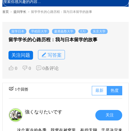
首页
>
提问学长
>
留学学长的心路历程：我与日本留学的故事
留学日本
早稻田大学
慶應義塾大学
EJU
东京大学
留学学长的心路历程：我与日本留学的故事
关注问题
写答案
0
0
0条评论
1个回答
最新
热度
強くなりたいです
关注
这个寒冷的冬季，我窝在被窝里，有些无聊，于是决定来