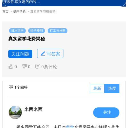
首页
>
提问学长
>
真实留学花费揭秘
日本留学
留学费用
打工与补贴
真实留学花费揭秘
关注问题
写答案
0
0
0条评论
1个回答
最新
热度
米西米西
关注
很多同学可能会问，去日本
留学
究竟需要多少钱呢？作为