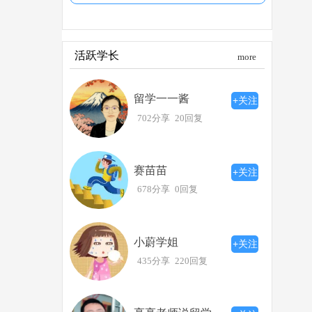
活跃学长
more
留学一一酱
+关注
702分享
20回复
赛苗苗
+关注
678分享
0回复
小蔚学姐
+关注
435分享
220回复