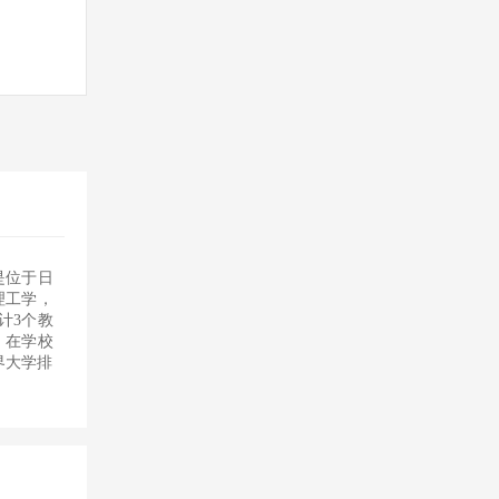
，是位于日
理工学，
计3个教
。在学校
界大学排