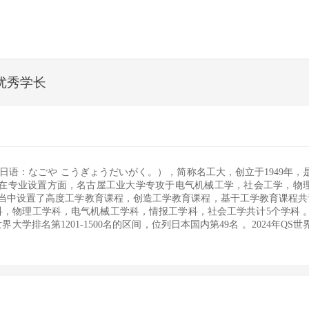
优秀学长
chnology。日语：なごや こうぎょうだいがく。），简称名工大，创立于1949年
员。在专业设置方面，名古屋工业大学专攻于电气机械工学，社会工学，物
当中设置了高度工学教育课程，创造工学教育课程，基干工学教育课程共
，物理工学科，电气机械工学科，情报工学科，社会工学共计5个学科 
学排名第1201-1500名的区间，位列日本国内第49名 。2024年QS世