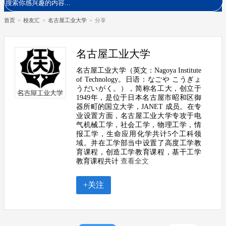
首页
>
校友汇
>
名古屋工业大学
>
分享
名古屋工业大学
名古屋工业大学（英文：Nagoya Institute
of Technology。日语：なごや こうぎょ
うだいがく。），简称名工大，创立于
1949年，是位于日本名古屋市昭和区御
器所町的国立大学，JANET 成员。在专
业设置方面，名古屋工业大学专攻于电
气机械工学，社会工学，物理工学，情
报工学，生命应用化学共计5个工科领
域。并在工学部当中设置了高度工学教
育课程，创造工学教育课程，基干工学
教育课程共计
查看全文
+关注