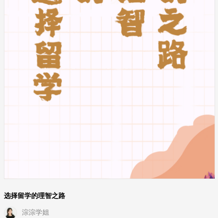
选择留学的理智之路
淙淙学姐