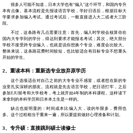
很多人可能不知道，日本大学也有“编入”这个环节，和国内专升
本有点像。基本流程是先报读语言学校，学好日语后，根据目标大
学要求参加编入考试。通过考试后，一般直接进入大二或者大三阶
段。
不过，这条路有几点需要注意：首先，编入时学校会核算你在
国内大专学到的学分，得达到要求才能报名考试；其次，绝大部分
学校不接受跨专业编入，也就是说你想换个专业，难度会比较大。
整体来说，这条路花费时间较短，也比较适合有目标专业不想重头
开始的学生。
2、重读本科：重新选专业放弃原学历
这个选项适合对自己之前的大专专业不感冒，或者想在新的专
业里扎实深耕的朋友。流程就是先去语言学校，把日语打牢，之后
参加EJU留考和大学校考，考上就开始4年制的本科课程。这样读下
来拿到的本科学历和日本本土生是一样的。
缺点也挺明显的：时间成本比编入大，读的年限多，费用也
多。这个过程相当于重来一遍，所以要提前做好心理准备和计划。
3、专升硕：直接跳到硕士读修士