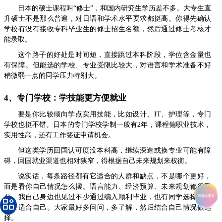
日本的硕士课程叫“修士”，和国内研究生学历差不多。大专生直
升硕士不是那么普遍，对日语和学术水平要求都挺高。你得先确认
学校有没有接收专科毕业生的修士招生名额，然后通过修士考核才
能录取。
这个路子的好处是时间短，直接跳过本科阶段，学位含金量也
有保障。但能选的学校、专业受限比较大，对语言和学术准备不好
稍微弱一点的同学压力特别大。
4、专门学校：学技能更方便就业
要是你比较倾向学点实用技能，比如设计、IT、护理等，专门
学校也挺不错。日本的专门学校学制一般有2年，课程偏职业技术，
实用性高，还有工作签证申请机会。
但这类学历回国认可度没本科高，继续深造或换专业可能有障
碍，回国就业渠道也相对狭窄，得根据自己未来规划来权衡。
说实话，每条路径都有它适合的人群和缺点，不是哪个更好，
而是看你自己情况怎么摆。语言能力、经济预算、未来规划都很重
要。我自己身边也见过不少通过编入顺利毕业，也有同学选择重读
本科适合自己。大家最好多问问，多了解，然后结合自己情况做选
择。