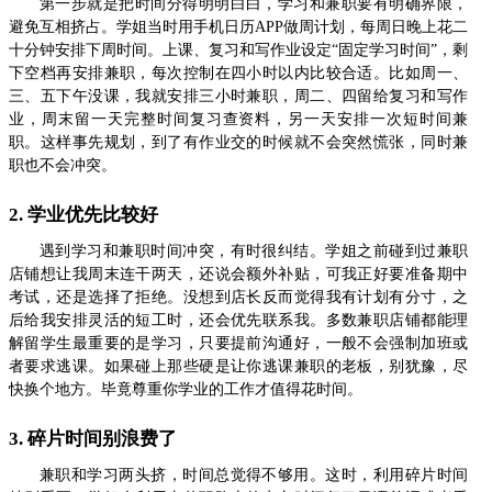
第一步就是把时间分得明明白白，学习和兼职要有明确界限，
避免互相挤占。学姐当时用手机日历APP做周计划，每周日晚上花二
十分钟安排下周时间。上课、复习和写作业设定“固定学习时间”，剩
下空档再安排兼职，每次控制在四小时以内比较合适。比如周一、
三、五下午没课，我就安排三小时兼职，周二、四留给复习和写作
业，周末留一天完整时间复习查资料，另一天安排一次短时间兼
职。这样事先规划，到了有作业交的时候就不会突然慌张，同时兼
职也不会冲突。
2. 学业优先比较好
遇到学习和兼职时间冲突，有时很纠结。学姐之前碰到过兼职
店铺想让我周末连干两天，还说会额外补贴，可我正好要准备期中
考试，还是选择了拒绝。没想到店长反而觉得我有计划有分寸，之
后给我安排灵活的短工时，还会优先联系我。多数兼职店铺都能理
解留学生最重要的是学习，只要提前沟通好，一般不会强制加班或
者要求逃课。如果碰上那些硬是让你逃课兼职的老板，别犹豫，尽
快换个地方。毕竟尊重你学业的工作才值得花时间。
3. 碎片时间别浪费了
兼职和学习两头挤，时间总觉得不够用。这时，利用碎片时间