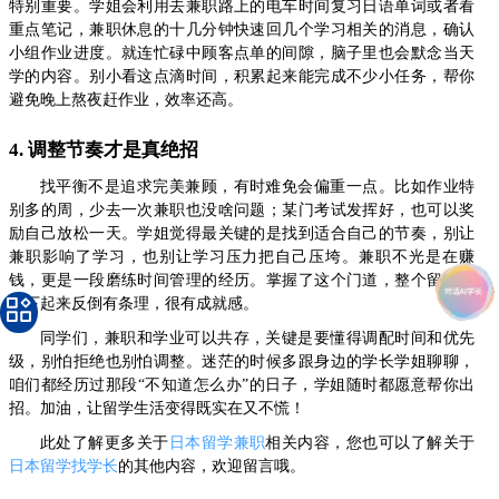
特别重要。学姐会利用去兼职路上的电车时间复习日语单词或者看
重点笔记，兼职休息的十几分钟快速回几个学习相关的消息，确认
小组作业进度。就连忙碌中顾客点单的间隙，脑子里也会默念当天
学的内容。别小看这点滴时间，积累起来能完成不少小任务，帮你
避免晚上熬夜赶作业，效率还高。
4. 调整节奏才是真绝招
找平衡不是追求完美兼顾，有时难免会偏重一点。比如作业特
别多的周，少去一次兼职也没啥问题；某门考试发挥好，也可以奖
励自己放松一天。学姐觉得最关键的是找到适合自己的节奏，别让
兼职影响了学习，也别让学习压力把自己压垮。兼职不光是在赚
钱，更是一段磨练时间管理的经历。掌握了这个门道，整个留学生
活下起来反倒有条理，很有成就感。
同学们，兼职和学业可以共存，关键是要懂得调配时间和优先
级，别怕拒绝也别怕调整。迷茫的时候多跟身边的学长学姐聊聊，
咱们都经历过那段“不知道怎么办”的日子，学姐随时都愿意帮你出
招。加油，让留学生活变得既实在又不慌！
此处了解更多关于
日本留学兼职
相关内容，您也可以了解关于
日本留学找学长
的其他内容，欢迎留言哦。