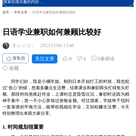
首页
>
学长分享
>
日语学业兼职如何兼顾比较好
日语学业兼职如何兼顾比较好
オレンジ。
2025/11/04 13:46
发私信
关注文章
0
0
0条评论
收藏
同学们好，我是小橘学姐。刚到日本开始打工的时候，我也犯
过“贪心”的错，想着多赚点生活费，结果课业和兼职两头忙得焦头烂
额。那段时间熬夜赶作业，上课时总是昏昏沉沉，兼职时还因为精
神不集中，曾一不小心算错过收银金额。经过摸索，学姐终于找到
一套靠谱的平衡方法，能帮你既稳住学业，又轻松赚生活费，今天
特别整理出来跟大家分享。
1. 时间规划很重要