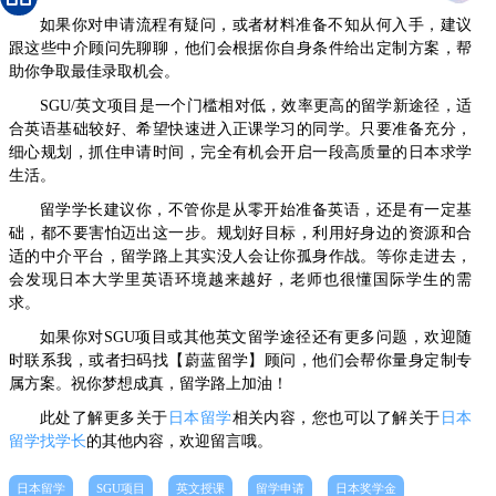
如果你对申请流程有疑问，或者材料准备不知从何入手，建议
跟这些中介顾问先聊聊，他们会根据你自身条件给出定制方案，帮
助你争取最佳录取机会。
SGU/英文项目是一个门槛相对低，效率更高的留学新途径，适
合英语基础较好、希望快速进入正课学习的同学。只要准备充分，
细心规划，抓住申请时间，完全有机会开启一段高质量的日本求学
生活。
留学学长建议你，不管你是从零开始准备英语，还是有一定基
础，都不要害怕迈出这一步。规划好目标，利用好身边的资源和合
适的中介平台，留学路上其实没人会让你孤身作战。等你走进去，
会发现日本大学里英语环境越来越好，老师也很懂国际学生的需
求。
如果你对SGU项目或其他英文留学途径还有更多问题，欢迎随
时联系我，或者扫码找【蔚蓝留学】顾问，他们会帮你量身定制专
属方案。祝你梦想成真，留学路上加油！
此处了解更多关于
日本留学
相关内容，您也可以了解关于
日本
留学找学长
的其他内容，欢迎留言哦。
日本留学
SGU项目
英文授课
留学申请
日本奖学金