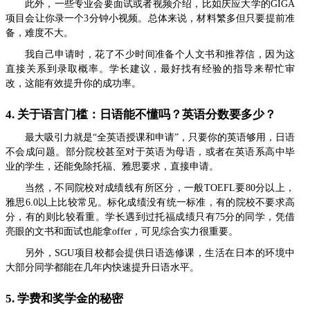
此外，一些专业会要面试或者视频介绍，比如庆应大学的GIGA
项目会让你录一个3分钟小视频。总体来说，材料繁多但只要提前准
备，难度不大。
我自己申请时，花了不少时间准备个人文书和推荐信，因为这
直接关系到录取概率。学长建议，最好找有经验的指导来帮忙审
改，这能有效提升你的成功率。
4. 关于语言门槛：日语能不懂吗？英语分数要多少？
最大吸引力就是“全英语授课和申请”，只要你的英语够用，日语
不会成问题。部分院校甚至对于英语为母语，或者在英语系高中毕
业的学生，还能免除托福、雅思要求，直接申请。
当然，不同院校对成绩线有所区分，一般TOEFL要80分以上，
雅思6.0以上比较常见。标化成绩没有统一标准，有的院校不要求高
分，有的则比较看重。学长遇到过托福成绩只有75分的同学，凭借
亮眼的文书和面试也能拿offer，可见综合实力很重要。
另外，SGU项目校都会提供日语选修课，生活在日本的环境中
大部分同学都能在几年内快速提升日语水平。
5. 学费和奖学金的秘密