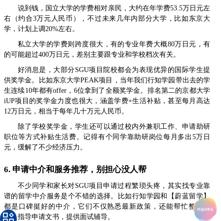
说到钱，国立大学的学费相对亲民，大约在年学费53.5万日元左
右（约合3万元人民币），不过未来几年内部分大学，比如东京大
学，计划上调20%左右。
私立大学的学费则跨度很大，有的专业年费大概80万日元，有
的可能超过400万日元，差别主要跟专业和学校档次有关。
好消息是，大部分SGU项目院校都会为表现优异的国际学生提
供奖学金。比如东京大学PEAK项目，当年我们行知学园带出去的学
生连续10年都有offer，6位拿到了全额奖学金。排名第二的京都大学
iUP项目的奖学金力度也很大，涵盖学费+生活补贴，甚至每月高达
12万日元，相当于每年几十万元人民币。
除了学校奖学金，学生还可以通过校内外兼职工作、申请助研
职位等方式补贴生活费。记得有个同学靠助研岗位每月多出5万日
元，缓解了不少经济压力。
6. 申请中介和服务推荐，别担心没人帮
不少同学和家长对SGU项目申请过程繁琐头疼，其实找专业靠
谱的留学中介服务是个不错的选择。比如行知学园和【蔚蓝留学】
都是口碑挺好的中介，它们不仅熟悉最新政策，还能帮忙整理材
料、指导申请文书，提供面试辅导。