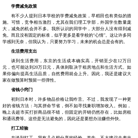
学费减免政策
有不少人提到日本学校的学费减免政策，早稻田也有类似的措
施。可惜，竞争相当激烈，尤其在我们理工学部，外国学生数量庞
大，减免的机会并不多。我所认识的同学中，大部分人没有得到减
免。而且没有固定的标准，似乎更多是看学校的“心情”。这让许多同
学感到无奈，但我认为，只要努力学习，未来的机会总是会有的。
生活费用支出
谈到生活费用，东京的生活成本确实高，开销至少在12万日
元，也可能达到20万日元，具体则取决于租房地点和生活方式。如
果你偏向提高生活品质，自然费用就会上升。因此，我还是建议大
家在做预算时预留一些弹性。
省钱小窍门
初到日本时，许多物品价格让我咋舌。不过，我发现了一种更
好的省钱方法：与其拼命节省，倒不如寻找兼职增加收入。例如，
晚上去超市买打折商品很不错，但固定的开销仍然存在，比如房租
和通讯费等。这些是无法避免的，因此还是要想办法赚些外快。
打工经验
在谈到打工，我有几点想分享的经验。首先，不太建议去麦当