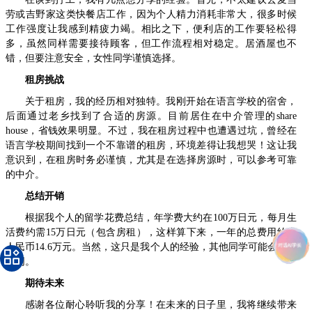
劳或吉野家这类快餐店工作，因为个人精力消耗非常大，很多时候
工作强度让我感到精疲力竭。相比之下，便利店的工作要轻松得
多，虽然同样需要接待顾客，但工作流程相对稳定。居酒屋也不
错，但要注意安全，女性同学谨慎选择。
租房挑战
关于租房，我的经历相对独特。我刚开始在语言学校的宿舍，
后面通过老乡找到了合适的房源。目前居住在中介管理的share
house，省钱效果明显。不过，我在租房过程中也遭遇过坑，曾经在
语言学校期间找到一个不靠谱的租房，环境差得让我想哭！这让我
意识到，在租房时务必谨慎，尤其是在选择房源时，可以参考可靠
的中介。
总结开销
根据我个人的留学花费总结，年学费大约在100万日元，每月生
活费约需15万日元（包含房租），这样算下来，一年的总费用约合
人民币14.6万元。当然，这只是我个人的经验，其他同学可能会有所
不同。
期待未来
感谢各位耐心聆听我的分享！在未来的日子里，我将继续带来