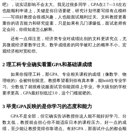
吧），说实话影响不会太大。我见过很多同学，GPA在2.7—3.0左右
也能顺利申请上，关键是你日语要硬，研究计划书要写得有点模样
——写得好教授会很感兴趣，人也能面试顺利过关。文科教授更看
重你的语言能力和研究提案，只是如果有几门课爆低，面试老师肯
定会问，你得知道怎么解释。
还有一点得注意，经济类专业对成绩比别的文科更讲究点，尤
其微观经济要数学过关。数学成绩差的同学被盯上的概率不小。宏
观经济相对宽松些。
2 理工科专业确实看重GPA和基础课成绩
如果你报理工科，那GPA、专业相关课程的成绩（像数学、物
理啥的）会被特别留意。教授希望看到你有真本事，能hold住专业学
习。分数低了就很难说服面试官你能跟得上学业。帝大级别的学校
要求更高，GPA最好别低过3.0，这个门槛挺硬的。
3 毕竟GPA反映的是你学习的态度和能力
GPA不是全部，但它确实告诉教授你这人能不能好好学习。分
数太低，教授就会担心你不能适应日本的课程压力。好一点的成
绩，至少能让教授觉得你靠谱点。有好GPA，那面试什么的都会顺