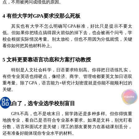
点，不用被拷问成绩低的原因。
4 有些大学对GPA要求没那么死板
其实也有大学不怎么明确写GPA标准，好比只是提示不要太
低。但如果你把绩点搞得跟火箭似的掉下去，也会被画个问号，学
校会根据实际情况考量。别太放松，但也不用因为分低就慌，关键
看你如何把其他材料补上。
5 文科更要靠语言功底和方案打动教授
特别是人文社会科学，日语要求特别高。你得把日语练扎实，
有些专业英语也得硬点，像经济、商学、管理啥都要英文加日语双
重考量。除了GPA，语言能力+研究计划密度就是你能不能顺利过的
关键。
6 说白了，选专业选学校别盲目
GPA不高，也不是啥末日，留学路还是多种多样。但你得慎重
地挑专业，看自己是否符合专业基本要求。如果是文科，别光盯着
分数，语言和面试才是关键；理工的朋友要努力在基础课别丢分，
还有准备好能体现你专业水平的材料。