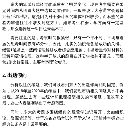
东大的笔试形式经过改革后有了明显变化，现在考生需要在限
定时间内从四道大题中选择两道作答。一般来说，大家通常会选择
经营1和经营2。这是因为对于会计学的掌握相对较少，而私塾的课
程内容也往往不涉及到这方面。如果考生在会计学方面有一定基
础，那么选择这一科目也未尝不可。
需要注意的是，考试时间很紧张，只有一个半小时，平均每道
题的思考时间仅有45分钟。因此，扎实的知识储备是成功的关键。
经营1通常是一些阅读理解题或者综合应用题，非常看重你对材料的
理解和逻辑推理。这种半开放式的题目在其它学校并不常见，而经
营2则比较常规，主要考察理论知识。
2. 出题倾向
分析以往的考题，我们可以看到东大的出题倾向相对固定。例
如，从2018年至2020年的考题中，我们发现市场相关问题几乎不再
出现。虽然过去有一些统计和数理模型相关的市场题，但改革之
后，这些内容逐渐淡出了考题范围。
同时，东大的考题多围绕经典的经营学知识展开，比如组织
论、资源管理等。对于准备这场考试的同学来说，理解并掌握这些
经典知识点是非常重要的。