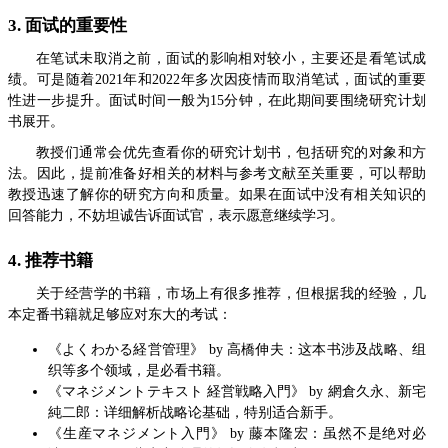
3. 面试的重要性
在笔试未取消之前，面试的影响相对较小，主要还是看笔试成
绩。可是随着2021年和2022年多次因疫情而取消笔试，面试的重要
性进一步提升。面试时间一般为15分钟，在此期间要围绕研究计划
书展开。
教授们通常会优先查看你的研究计划书，包括研究的对象和方
法。因此，提前准备好相关的材料与参考文献至关重要，可以帮助
教授迅速了解你的研究方向和质量。如果在面试中没有相关知识的
回答能力，不妨坦诚告诉面试官，表示愿意继续学习。
4. 推荐书籍
关于经营学的书籍，市场上有很多推荐，但根据我的经验，几
本定番书籍就足够应对东大的考试：
《よくわかる経営管理》 by 高橋伸夫：这本书涉及战略、组
织等多个领域，是必看书籍。
《マネジメントテキスト 経営戦略入門》 by 網倉久永、新宅
純二郎：详细解析战略论基础，特别适合新手。
《生産マネジメント入門》 by 藤本隆宏：虽然不是绝对必