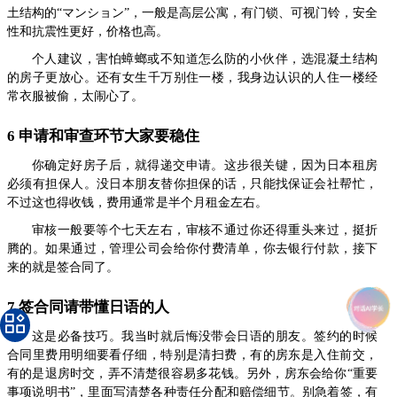
土结构的“マンション”，一般是高层公寓，有门锁、可视门铃，安全
性和抗震性更好，价格也高。
个人建议，害怕蟑螂或不知道怎么防的小伙伴，选混凝土结构
的房子更放心。还有女生千万别住一楼，我身边认识的人住一楼经
常衣服被偷，太闹心了。
6 申请和审查环节大家要稳住
你确定好房子后，就得递交申请。这步很关键，因为日本租房
必须有担保人。没日本朋友替你担保的话，只能找保证会社帮忙，
不过这也得收钱，费用通常是半个月租金左右。
审核一般要等个七天左右，审核不通过你还得重头来过，挺折
腾的。如果通过，管理公司会给你付费清单，你去银行付款，接下
来的就是签合同了。
7 签合同请带懂日语的人
这是必备技巧。我当时就后悔没带会日语的朋友。签约的时候
合同里费用明细要看仔细，特别是清扫费，有的房东是入住前交，
有的是退房时交，弄不清楚很容易多花钱。另外，房东会给你“重要
事项说明书”，里面写清楚各种责任分配和赔偿细节。别急着签，有