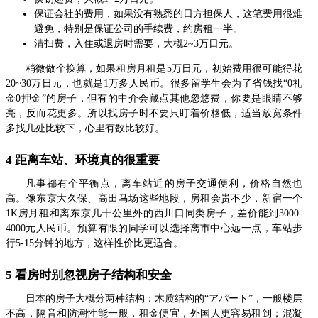
保证会社的费用，如果没有熟悉的日方担保人，这笔费用很难
避免，特别是保证公司的手续费，约房租一半。
清扫费，入住或退房时需要，大概2~3万日元。
稍微做个换算，如果租房月租是5万日元，初始费用很可能得花
20~30万日元，也就是1万多人民币。很多留学生会为了省钱找“0礼
金0押金”的房子，但有的中介会藏点其他忽悠费，你要是眼睛不够
亮，反而花更多。所以找房子时不要只盯着价格低，适当放宽条件
多找几处比较下，心里有数比较好。
4 距离车站、环境真的很重要
凡事都有个平衡点，离车站近的房子交通便利，价格自然也
高。像东京大久保、高田马场这些地段，房租会贵不少，新宿一个
1K房月租和离东京几十公里外的西川口同类房子，差价能到3000-
4000元人民币。预算有限的同学可以选择离市中心远一点，车站步
行5-15分钟的地方，这样性价比更适合。
5 看房时别忽视房子结构和安全
日本的房子大概分两种结构：木质结构的“アパート”，一般楼层
不高，隔音和防潮性能一般，租金便宜，外国人更容易租到；混凝