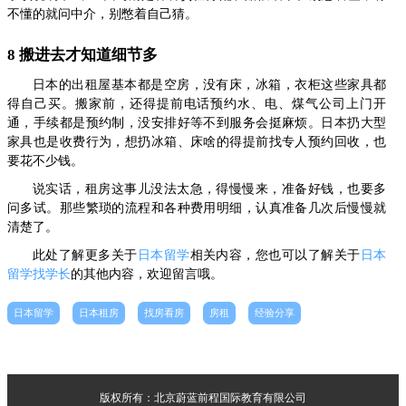
不懂的就问中介，别憋着自己猜。
8 搬进去才知道细节多
日本的出租屋基本都是空房，没有床，冰箱，衣柜这些家具都
得自己买。搬家前，还得提前电话预约水、电、煤气公司上门开
通，手续都是预约制，没安排好等不到服务会挺麻烦。日本扔大型
家具也是收费行为，想扔冰箱、床啥的得提前找专人预约回收，也
要花不少钱。
说实话，租房这事儿没法太急，得慢慢来，准备好钱，也要多
问多试。那些繁琐的流程和各种费用明细，认真准备几次后慢慢就
清楚了。
此处了解更多关于
日本留学
相关内容，您也可以了解关于
日本
留学找学长
的其他内容，欢迎留言哦。
日本留学
日本租房
找房看房
房租
经验分享
版权所有：北京蔚蓝前程国际教育有限公司