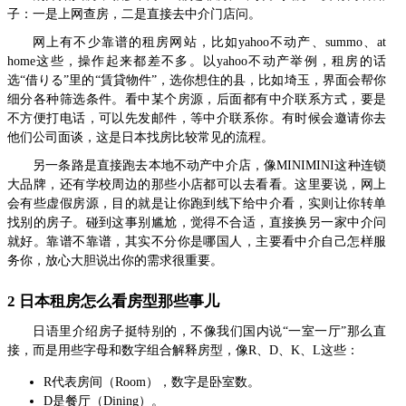
子：一是上网查房，二是直接去中介门店问。
网上有不少靠谱的租房网站，比如yahoo不动产、summo、at
home这些，操作起来都差不多。以yahoo不动产举例，租房的话
选“借りる”里的“賃貸物件”，选你想住的县，比如埼玉，界面会帮你
细分各种筛选条件。看中某个房源，后面都有中介联系方式，要是
不方便打电话，可以先发邮件，等中介联系你。有时候会邀请你去
他们公司面谈，这是日本找房比较常见的流程。
另一条路是直接跑去本地不动产中介店，像MINIMINI这种连锁
大品牌，还有学校周边的那些小店都可以去看看。这里要说，网上
会有些虚假房源，目的就是让你跑到线下给中介看，实则让你转单
找别的房子。碰到这事别尴尬，觉得不合适，直接换另一家中介问
就好。靠谱不靠谱，其实不分你是哪国人，主要看中介自己怎样服
务你，放心大胆说出你的需求很重要。
2 日本租房怎么看房型那些事儿
日语里介绍房子挺特别的，不像我们国内说“一室一厅”那么直
接，而是用些字母和数字组合解释房型，像R、D、K、L这些：
R代表房间（Room），数字是卧室数。
D是餐厅（Dining）。