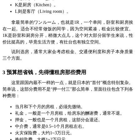
K是厨房（Kitchen）。
L则是客厅（Living room）。
拿最简单的ワンルーム，也就是1R，一个单间，卧室和厨房挨
在一起。适合不经常做饭的同学，因为空间紧凑，租金比较便宜。
1K是卧室和厨房分开，稍微大点儿，这个对大部分留学生来说，性
价比挺高的，毕竟生活方便，有灶台也有独立空间。
说到选房，通常大家会考虑租金、交通便利度和房子本身质量
三个方面。
3 预算想省钱，先得懂租房那些费用
这里跟国内最不一样的一点，就是日本的“首付”概念特别复杂。
简单说，这部分费用不是“押一付三”那么简单，里面往往包含下列各
种费用：
当月和下个月的房租，必须先缴纳。
礼金，一般是一个月房租，给房东的酬谢费，通常不退。
押金，一般也是一个月房租，这部分会退还。
中介费，通常是0.5~1个月房租左右。
火灾保险费，大约1~3万日元。
换钥匙费，大概1~2万日元。