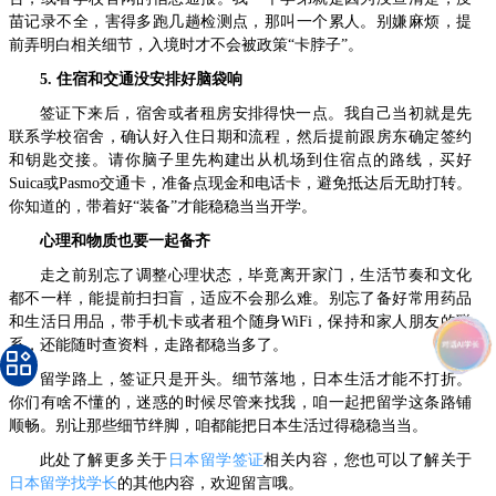
苗记录不全，害得多跑几趟检测点，那叫一个累人。别嫌麻烦，提
前弄明白相关细节，入境时才不会被政策“卡脖子”。
5. 住宿和交通没安排好脑袋响
签证下来后，宿舍或者租房安排得快一点。我自己当初就是先
联系学校宿舍，确认好入住日期和流程，然后提前跟房东确定签约
和钥匙交接。请你脑子里先构建出从机场到住宿点的路线，买好
Suica或Pasmo交通卡，准备点现金和电话卡，避免抵达后无助打转。
你知道的，带着好“装备”才能稳稳当当开学。
心理和物质也要一起备齐
走之前别忘了调整心理状态，毕竟离开家门，生活节奏和文化
都不一样，能提前扫扫盲，适应不会那么难。别忘了备好常用药品
和生活日用品，带手机卡或者租个随身WiFi，保持和家人朋友的联
系，还能随时查资料，走路都稳当多了。
留学路上，签证只是开头。细节落地，日本生活才能不打折。
你们有啥不懂的，迷惑的时候尽管来找我，咱一起把留学这条路铺
顺畅。别让那些细节绊脚，咱都能把日本生活过得稳稳当当。
此处了解更多关于
日本留学签证
相关内容，您也可以了解关于
日本留学找学长
的其他内容，欢迎留言哦。