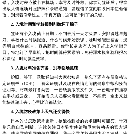
错，入境时差点被卡在机场，幸亏及时补救。你拿到签证后，得拿
出放大镜逐项对照护照和录取通知，发现错了立刻联系日本使领馆
改，别想着侥幸过去，千真万确，这可是“卡门”的关键。
2. 入境时间和学校报到别憋坏了脑子
签证有个入境截止日期，不到最后一天才买票，安排得越早越
好。学校什么时候报道、什么时候开始授课，啥时候能进宿舍，没
弄明白就往前冲，容易踩雷。你学长身边有人为了赶上入学指导
日，特地订了早班机，把时间算得紧紧的，免得浑水摸鱼耽搁报名
和课程，时间就是效率。
3. 入境材料准备齐备，别等临场抓瞎
护照、签证、录取通知书大家都知道，别忘了还有在留资格认
定证明书（COE）、资金证明以及现在疫情期间的健康申报和疫苗
证明等。材料最好备两套，一份纸质版装文件夹，一份电子扫描存
在手机或云盘。一开始海关人员要求看挺频繁，不能慌，拿出来就
能快速递上去，心里比谁都踏实。
4. 入境防疫政策比天气还变得快
日本的防疫政策常更新，核酸检测啥的要求随时可能变。千万
别只靠自己判断，连续关注日本驻华使馆和厚生劳动省的官方通
告，或者学校官网的信息通报。我一个学弟就是因为没查清楚，疫