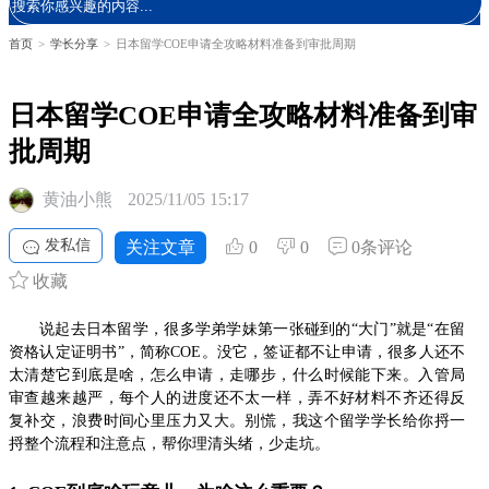
首页
>
学长分享
>
日本留学COE申请全攻略材料准备到审批周期
日本留学COE申请全攻略材料准备到审
批周期
黄油小熊
2025/11/05 15:17
发私信
关注文章
0
0
0条评论
收藏
说起去日本留学，很多学弟学妹第一张碰到的“大门”就是“在留
资格认定证明书”，简称COE。没它，签证都不让申请，很多人还不
太清楚它到底是啥，怎么申请，走哪步，什么时候能下来。入管局
审查越来越严，每个人的进度还不太一样，弄不好材料不齐还得反
复补交，浪费时间心里压力又大。别慌，我这个留学学长给你捋一
捋整个流程和注意点，帮你理清头绪，少走坑。