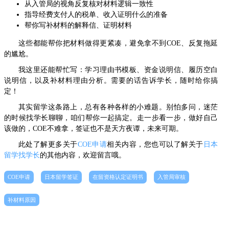
从入管局的视角反复核对材料逻辑一致性
指导经费支付人的税单、收入证明什么的准备
帮你写补材料的解释信、证明材料
这些都能帮你把材料做得更紧凑，避免拿不到COE、反复拖延
的尴尬。
我这里还能帮忙写：学习理由书模板、资金说明信、履历空白
说明信，以及补材料理由分析。需要的话告诉学长，随时给你搞
定！
其实留学这条路上，总有各种各样的小难题。别怕多问，迷茫
的时候找学长聊聊，咱们帮你一起搞定。走一步看一步，做好自己
该做的，COE不难拿，签证也不是天方夜谭，未来可期。
此处了解更多关于
COE申请
相关内容，您也可以了解关于
日本
留学找学长
的其他内容，欢迎留言哦。
COE申请
日本留学签证
在留资格认定证明书
入管局审核
补材料原因