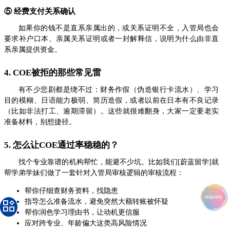
⑤ 经费支付关系确认
如果你的钱不是直系亲属出的，或关系证明不全，入管局也会
要求补户口本、亲属关系证明或者一封解释信，说明为什么由非直
系亲属提供资金。
4. COE被拒的那些常见雷
有不少悲剧都是绕不过：财务作假（伪造银行卡流水）、学习
目的模糊、日语能力极弱、简历造假，或者以前在日本有不良记录
（比如非法打工、逾期滞留）。这些就很难翻身，大家一定要老实
准备材料，别想捷径。
5. 怎么让COE通过率稳稳的？
找个专业靠谱的机构帮忙，能避不少坑。比如我们[蔚蓝留学]就
帮学弟学妹们做了一套针对入管局审核逻辑的审核流程：
帮你仔细查财务资料，找隐患
指导怎么准备流水，避免突然大额转账被怀疑
帮你润色学习理由书，让动机更信服
应对跨专业、年龄偏大这类高风险情况