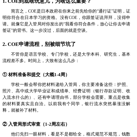
1. COE到底啥玩意儿，为啥这么重要？
简言之，COE是日本政府在你来之前先给你的“通行证”证明，证
明你符合在日本学习的资格。没有COE，你跟签证说拜拜，没得申
请。就像它是入管局对你发出的“我看你符合条件，放心让你去申请
签证”的背书。这一步没过，后面的就是空谈。
2. COE申请流程，别被细节坑了
不管你是语言学校、专门学校，还是大学本科、研究生，基本
流程差不多。时间上，大致有这么几步：
① 材料准备和提交（大概1-4周）
学校一般会帮你把材料递给入管局，你主要准备这些：护照、
照片、高中或大学毕业证和成绩单、经费证明（银行存款证明、收
入流水什么的）、还有申请理由书，部分学校会需要。重点是收集
的材料要真实且自洽。以前我有个同学，银行流水突然暴涨没解
释，就被补了材料。
② 入管局形式审查（1-2周左右）
他们先扫一眼材料，看是不是都给全，格式规范不规范，钱数