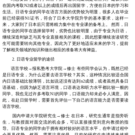
在国内考取N2或者以上的成绩后再出国留学，方便在日本的学习和
生活。日语专业的同学在语言方面的优势较为明显，很多人在毕业
前已经获得N1证书，符合了日本大学院升学的基本要求，这样一
来，大家到了日本后只需将精力集中在专业课的备考上。 然而，日
语专业的同学在选择留学时，劣势也比较明显，由于专业为日语，
继续深造时缺乏与其专业直接相关的课程，因此想要继续攻读研究
生可能需要转向其他专业。因此为了更好地适应未来的学习，提前
了解相关领域的知识和做出相应的准备将大有裨益。
2. 日语专业留学的途径
语言学校→报私塾考大学院→修士 有些同学会认为，既然已经
是日语专业，为什么还要去语言学校？其实，这种情况比较适合国
内日语基础比较薄弱，比如说还没有达到n2成绩，或者虽然具备日
语基础，但因为缺乏语言环境，口语表达和听力水平都比较一般的
同学。我也见过许多考取N1的同学，口语能力却未必令人满意。因
此，在赴日留学时，需要首先评估一下自己的语言能力是否需要读
语言学校。
国内申请大学院研究生→修士 在日本，研究生通常是指旁听
生，与教授面对面交流的机会多，可以直接接受到意向教授的指
导。日语专业的同学由于拥有相对较好的语言水平，在申请过程中
会更具优势。然而，需要注意的是，目前的研究生申请越来越艰