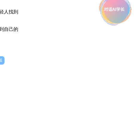
轻人找到
到自己的
域