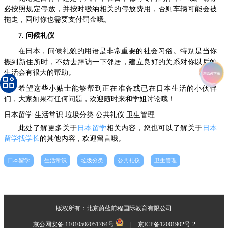
必按照规定停放，并按时缴纳相关的停放费用，否则车辆可能会被
拖走，同时你也需要支付罚金哦。
7. 问候礼仪
在日本，问候礼貌的用语是非常重要的社会习俗。特别是当你
搬到新住所时，不妨去拜访一下邻居，建立良好的关系对你以后的
生活会有很大的帮助。
希望这些小贴士能够帮到正在准备或已在日本生活的小伙伴
们，大家如果有任何问题，欢迎随时来和学姐讨论哦！
日本留学
生活常识
垃圾分类
公共礼仪
卫生管理
此处了解更多关于
日本留学
相关内容，您也可以了解关于
日本
留学找学长
的其他内容，欢迎留言哦。
日本留学
生活常识
垃圾分类
公共礼仪
卫生管理
版权所有：北京蔚蓝前程国际教育有限公司
京公网安备 11010502051764号
|
京ICP备12001902号-2