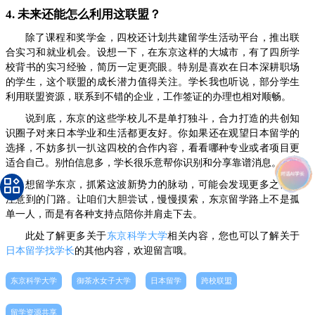
4. 未来还能怎么利用这联盟？
除了课程和奖学金，四校还计划共建留学生活动平台，推出联
合实习和就业机会。设想一下，在东京这样的大城市，有了四所学
校背书的实习经验，简历一定更亮眼。特别是喜欢在日本深耕职场
的学生，这个联盟的成长潜力值得关注。学长我也听说，部分学生
利用联盟资源，联系到不错的企业，工作签证的办理也相对顺畅。
说到底，东京的这些学校儿不是单打独斗，合力打造的共创知
识圈子对来日本学业和生活都更友好。你如果还在观望日本留学的
选择，不妨多扒一扒这四校的合作内容，看看哪种专业或者项目更
适合自己。别怕信息多，学长很乐意帮你识别和分享靠谱消息。
想留学东京，抓紧这波新势力的脉动，可能会发现更多之前没
注意到的门路。让咱们大胆尝试，慢慢摸索，东京留学路上不是孤
单一人，而是有各种支持点陪你并肩走下去。
此处了解更多关于
东京科学大学
相关内容，您也可以了解关于
日本留学找学长
的其他内容，欢迎留言哦。
东京科学大学
御茶水女子大学
日本留学
跨校联盟
留学资源共享