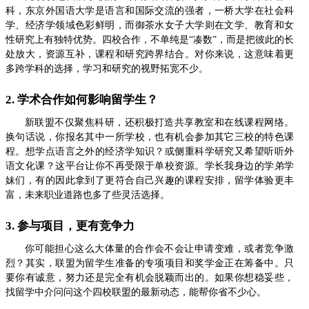
科，东京外国语大学是语言和国际交流的强者，一桥大学在社会科
学、经济学领域色彩鲜明，而御茶水女子大学则在文学、教育和女
性研究上有独特优势。四校合作，不单纯是“凑数”，而是把彼此的长
处放大，资源互补，课程和研究跨界结合。对你来说，这意味着更
多跨学科的选择，学习和研究的视野拓宽不少。
2. 学术合作如何影响留学生？
新联盟不仅聚焦科研，还积极打造共享教室和在线课程网络。
换句话说，你报名其中一所学校，也有机会参加其它三校的特色课
程。想学点语言之外的经济学知识？或侧重科学研究又希望听听外
语文化课？这平台让你不再受限于单校资源。学长我身边的学弟学
妹们，有的因此拿到了更符合自己兴趣的课程安排，留学体验更丰
富，未来职业道路也多了些灵活选择。
3. 参与项目，更有竞争力
你可能担心这么大体量的合作会不会让申请变难，或者竞争激
烈？其实，联盟为留学生准备的专项项目和奖学金正在筹备中。只
要你有诚意，努力还是完全有机会脱颖而出的。如果你想稳妥些，
找留学中介问问这个四校联盟的最新动态，能帮你省不少心。