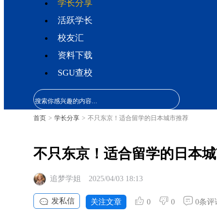
学长分享
活跃学长
校友汇
资料下载
SGU查校
首页
>
学长分享
>
不只东京！适合留学的日本城市推荐
不只东京！适合留学的日本城
追梦学姐
2025/04/03 18:13
发私信
关注文章
0
0
0条评