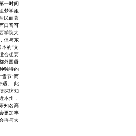
第一时间
追梦学姐
居民而著
西口音可
西学院大
，但与东
本的“文
适合想要
都外国语
种独特的
“雪节”而
适。 此
便探访知
近本州，
等知名高
会更加丰
会再与大