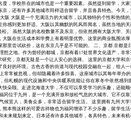
名度，学校所在的城市也是一个重要因素。虽然提到留学，大家
东京，还有许多其他城市同样适合留学，并且各具特色。今天，
、大阪 大阪是一个充满活力的大城市，以其独特的个性和热情的
让你感到更加舒适。大阪以其幽默的民风而闻名，虽然当地的关
轻松。 虽然大阪的名校数量不及东京，但依然拥有大阪大学、关
，大阪在生活成本和学费上有着明显优势。这里的商业氛围浓厚
那里尝试砍价，这在东京几乎是不可能的。 二、京都 京都是日
理想之地。作为曾经的都城，京都有着17处世界文化遗产，非常
术研究，京都无疑是一个让人安心的选择。 这里的京都大学和京
了良好的环境。古色古香的街道与现代校园交融在一起，给人一
择上常常被忽视，但却隐藏着许多惊喜。这座城市以其每年举办的
，但札幌的现代设施和中央供暖系统能让你在寒冬中依然感到舒
大快朵颐。走进北海道大学，不仅可以享受学习的乐趣，还能顺
 福冈位于九州，是一个充满开放和放松气息的大城市。它不仅靠
气候宜人，美食众多，非常适合留学生活。 这里拥有九州大学
，熊本熊这样的可爱吉祥物也为福冈增添了不少乐趣，留学生活
求和未来规划来定。日本还有许多其他城市，各具特色，未来有机
。