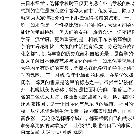
去日本留学，选择学校时不仅要考虑专业与学校的知
想到的往往是东京这个繁华大都市，但实际上，除了
就来为大家详细介绍一下那些值得考虑的城市。 一
称。如果你是一个性格比较内向的同学，大阪可能会
能让你稍感挑战，但人们的友好与热情会让一切变得
学等一流学府。更为重要的是，相较于东京的高物价
京的忙碌感相比，大阪的生活更有温度，你还能在商家
化之都”，拥有丰富的历史底蕴和自然美景，是留学的
深入了解日本传统艺术与文化的学子。如果你重视学
大学均享有良好的声誉，为愿意在此学习的学生提供
学习氛围。 三、札幌 位于北海道的札幌，在留学选
闻名，绵延的雪景是这里的标志之一。虽然气温较低
外，札幌以美食著称，特别是拉面和海鲜，能够让你
名的白色恋人工坊，体验当地的甜蜜风情。 四、福冈
还紧邻韩国，是一个国际化气息浓厚的城市。福冈的
校，从学术资源到生活质量，福冈都表现出色。而且
富多彩。 无论你选择哪个城市，都要根据自己的需
家分享更多的留学选择，让你找到最适合自己的家园
日本留学
大阪
京都
札幌
福冈