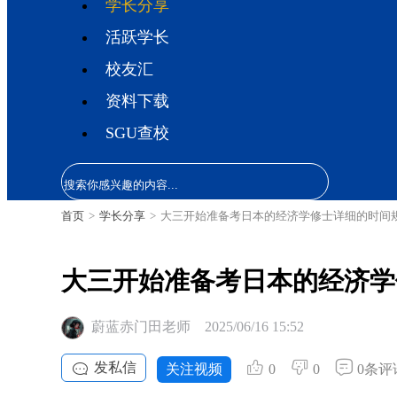
学长分享
活跃学长
校友汇
资料下载
SGU查校
首页
>
学长分享
>
大三开始准备考日本的经济学修士详细的时间
大三开始准备考日本的经济学
蔚蓝赤门田老师
2025/06/16 15:52
发私信
关注视频
0
0
0条评