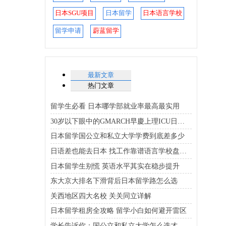
日本SGU项目
日本留学
日本语言学校
留学申请
蔚蓝留学
最新文章
热门文章
留学生必看 日本哪学部就业率最高最实用
30岁以下眼中的GMARCH早慶上理ICU日东骏专优质大学排行榜
日本留学国公立和私立大学学费到底差多少
日语差也能去日本 找工作靠谱语言学校盘点在这
日本留学生别慌 英语水平其实在稳步提升
东大京大排名下滑背后日本留学路怎么选
关西地区四大名校 关关同立详解
日本留学租房全攻略 留学小白如何避开雷区
学长告诉你：国公立和私立大学怎么选才能既省钱又靠谱