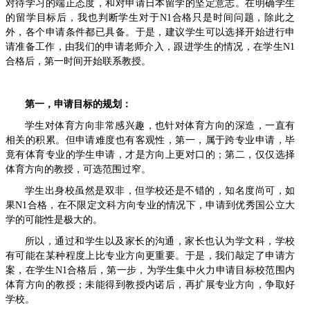
对待学习的端正态度，和对申请日本留学的坚定意志。在明确学生
的留学目标后，我也判断学生对于
N1
合格只是时间问题，除此之
外，各个申请条件都已具备。于是，建议学生可以选择开始进行申
请准备工作，由我们的申请老师介入，跟进学生的情况，在学生
N1
合格后，第一时间开始联系教授。
第一，申请目标的规划：
学生对体育方向非常感兴趣，也针对体育方向的深造，一直有
相关的积累。但申请难度也有客观性，第一，属于跨专业申请，毕
竟有体育专业的学生申请，才是方向上更对口的；第二，仅仅选择
体育方向的教授，可选范围过窄。
学生出身校虽然是双非，但学校还是不错的，知名度尚可，如
果
N1
合格，在不限定文科方向专业的情况下，申请到优秀国公立大
学的可能性是极大的。
所以，通过和学生以及家长的沟通，家长也认为学文科，学校
有可能在某种程度上比专业方向更重要。于是，我们敲定了申请方
案，在学生
N1
合格后，第一步，为学生集中火力申请目标校范围内
体育方向的教授；未能得到教授内诺后，再扩展专业方向，争取好
学校。