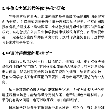
3. 多位实力派老师等你“搭伙”研究
导师阵容很有看头。比如神崎老师是高龄者保健和地域保健方
面的专家， 谷口老师则擅长慢性病护理和高龄护理学。还有山田教
授在危机护理技术上造诣深厚，小林教授就是母性护理和助产学的
权威，宫村教授在公共卫生和学校健康领域很有研究。如果你要申
请，一定要提前查好导师的研究方向，找对你兴趣契合的，这样学
习起来才能事半功倍。
4. 申请时得留意的那些“坑”
只靠盲目报名绝对不行，日语能力、研究计划、资金准备等都
是你必须斟酌的“门道”。有时候看似简单的入试要点，稍不注意就会
出大问题。我见过有同学因为省略了资料的细节，结果面试失败。
还有些同学忽视了老师匹配的重要性，导致申请不到理想的专业方
向。
这里推荐咱们论坛认可的“
蔚蓝留学
”机构，他们对山梨大学的申
请流程相当熟悉，能给你量身定制方案，也帮助润色申请材料。如
果你们有具体问题，也可以联系我，咱们聊聊细节。
日本留学路径并没有像想象中那么难走，有耐心、有计划地准