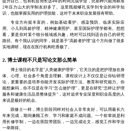
提升自己，也有机会用长达4年的时间完成学业，比那种只能用标准
2年压力山大的学制友好多了。这里既能够扎实学到专业的科学知
识，也能掌握实用的护理技能，这对于未来职业发展很有帮助。
专业方向挺丰富的，例如基础看护、感染预防、临床实际应
用、小儿到高龄护理、精神健康照护、甚至国际护理学都有。想想
看，要是你对某个细分领域感兴趣，绝对可以找到适合自己的研究
路径。有个我认识的同学，就是基于“高龄者护理”这个方向做了很多
实地调研，现在在医疗机构吃香极了。
2. 博士课程不只是写论文那么简单
博士项目的名字是“人类健康护理学”，它关注的是把护理放在身
体、心理、社会多个角度去理解。课程设计上不仅仅是让你钻研理
论，更重要的是培养你能开发实际护理方法、教育和研究能力。你
能想象吗，你不仅是在学习“怎么做护理”，更是在研究“怎样让护理
服务和健康生活品质整体提升”，这对追求专业深度和职业高度的人
来说是极好的机会。
跟修士一样，博士阶段同样对社会人非常友好，可以用最长六
年来完成，期间兼顾工作、学习和家庭不成问题。一个前辈就是利
用长修学制，一边在医院带团队，一边完成论文，感觉工作和学业
一举两得。