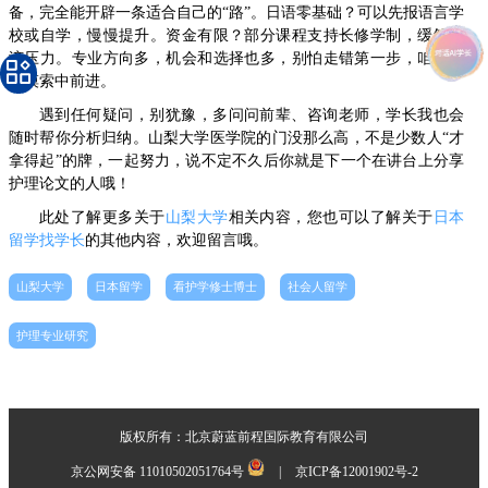
备，完全能开辟一条适合自己的“路”。日语零基础？可以先报语言学
校或自学，慢慢提升。资金有限？部分课程支持长修学制，缓解经
济压力。专业方向多，机会和选择也多，别怕走错第一步，咱们都
在摸索中前进。
遇到任何疑问，别犹豫，多问问前辈、咨询老师，学长我也会
随时帮你分析归纳。山梨大学医学院的门没那么高，不是少数人“才
拿得起”的牌，一起努力，说不定不久后你就是下一个在讲台上分享
护理论文的人哦！
此处了解更多关于
山梨大学
相关内容，您也可以了解关于
日本
留学找学长
的其他内容，欢迎留言哦。
山梨大学
日本留学
看护学修士博士
社会人留学
护理专业研究
版权所有：北京蔚蓝前程国际教育有限公司
京公网安备 11010502051764号
|
京ICP备12001902号-2