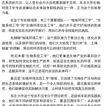
态系统的方法，让人类社会与大自然重新握手言和。东京大学生物
·
环境工学专攻就像站在未来战争前线的
战士
一样，正为这个目标努
力着。
在这个专攻领域里，有三个
重要
团队
地域环境工学
、
生
——“
”
“
物系统工学
和
生物环境信息工学
。他们并不是守护地球的英雄
”
“
”
团，而是实实在在的科学家们，用自己的专业技能对抗挑战。
先聊聊
地域环境工学
，
这
个
团队致力于整治土地，优化水资
“
”
源使用，以及保护我们的绿地。他们大大拓宽了我们对
水、土壤、
“
植被
的理解，将自然环境变成可以持续打造的空间。
”
然后来看
生物系统工学
，他们更像是生物产业的幕后设计
“
”
师，研究如何优化生物生产效率，创造适合生物生长的环境，并研
发可持续利用生物的方式。试想一种系统化的农田，不仅能高效运
作，还极其环保，这不正是现代农业的未来吗？
最后是
生物环境信息工学
领域，它连接了生物生产活动和自
“
”
然生态系统的微妙关系
，
是一个令人惊叹的结合。通过最前沿的研
究，
他们
能够提供实际解决方案，让科技与自然实现真正的协调。
东京大学这个专攻不仅专注于理论研究，还提供丰富的实践机
会。他们有不同的研究室和讲座分工，覆盖范围非常广：从农地环
境、水资源管理到高科技生物资源利用应有尽有。比如涉及水利环