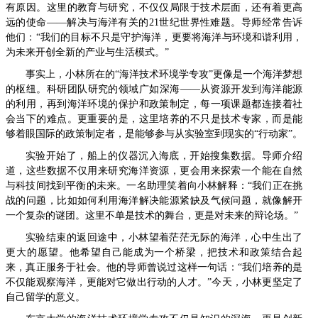
有原因。这里的教育与研究，不仅仅局限于技术层面，还有着更高
远的使命——解决与海洋有关的21世纪世界性难题。导师经常告诉
他们：“我们的目标不只是守护海洋，更要将海洋与环境和谐利用，
为未来开创全新的产业与生活模式。”
事实上，小林所在的“海洋技术环境学专攻”更像是一个海洋梦想
的枢纽。科研团队研究的领域广如深海——从资源开发到海洋能源
的利用，再到海洋环境的保护和政策制定，每一项课题都连接着社
会当下的难点。更重要的是，这里培养的不只是技术专家，而是能
够着眼国际的政策制定者，是能够参与从实验室到现实的“行动家”。
实验开始了，船上的仪器沉入海底，开始搜集数据。导师介绍
道，这些数据不仅用来研究海洋资源，更会用来探索一个能在自然
与科技间找到平衡的未来。一名助理笑着向小林解释：“我们正在挑
战的问题，比如如何利用海洋解决能源紧缺及气候问题，就像解开
一个复杂的谜团。这里不单是技术的舞台，更是对未来的辩论场。”
实验结束的返回途中，小林望着茫茫无际的海洋，心中生出了
更大的愿望。他希望自己能成为一个桥梁，把技术和政策结合起
来，真正服务于社会。他的导师曾说过这样一句话：“我们培养的是
不仅能观察海洋，更能对它做出行动的人才。”今天，小林更坚定了
自己留学的意义。