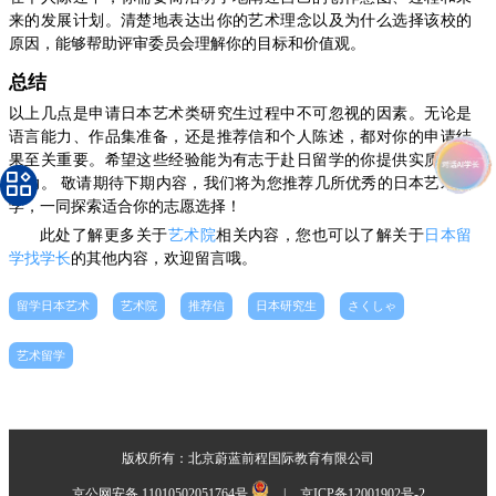
来的发展计划。清楚地表达出你的艺术理念以及为什么选择该校的
原因，能够帮助评审委员会理解你的目标和价值观。
总结
以上几点是申请日本艺术类研究生过程中不可忽视的因素。无论是
语言能力、作品集准备，还是推荐信和个人陈述，都对你的申请结
果至关重要。希望这些经验能为有志于赴日留学的你提供实质性的
帮助。 敬请期待下期内容，我们将为您推荐几所优秀的日本艺术大
学，一同探索适合你的志愿选择！
此处了解更多关于
艺术院
相关内容，您也可以了解关于
日本留
学找学长
的其他内容，欢迎留言哦。
留学日本艺术
艺术院
推荐信
日本研究生
さくしゃ
艺术留学
版权所有：北京蔚蓝前程国际教育有限公司
京公网安备 11010502051764号
|
京ICP备12001902号-2