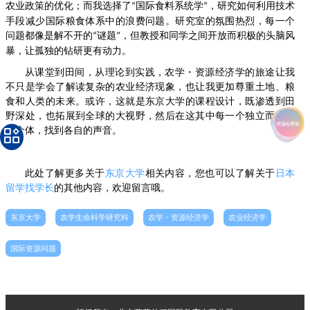
农业政策的优化；而我选择了
国际食料系统学
，研究如何利用技术
“
”
手段减少国际粮食体系中的浪费问题。研究室的氛围热烈，每一个
问题都像是解不开的
谜题
，但教授和同学之间开放而积极的头脑风
“
”
暴，让孤独的钻研更有动力。
从课堂到田间，从理论到实践，农学・资源经济学的旅途让我
不只是学会了解读复杂的农业经济现象，也让我更加尊重土地、粮
食和人类的未来。或许，这就是东京大学的课程设计，既渗透到田
野深处，也拓展到全球的大视野，然后在这其中每一个独立而努力
的个体，找到各自的声音。
此处了解更多关于
东京大学
相关内容，您也可以了解关于
日本
留学找学长
的其他内容，欢迎留言哦。
东京大学
农学生命科学研究科
农学・资源经济学
农业经济学
国际资源问题