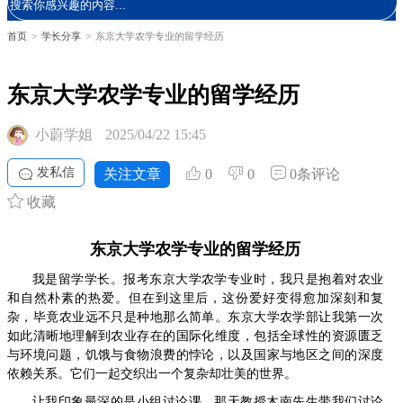
首页
>
学长分享
>
东京大学农学专业的留学经历
东京大学农学专业的留学经历
小蔚学姐
2025/04/22 15:45
发私信
关注文章
0
0
0条评论
收藏
东京大学农学
专业
的留学
经历
我是留学学长。
报考东京大学农学
专业
时，我只是抱着对农业
和自然朴素的热爱。但在到这里后，这份爱好变得愈加深刻和复
杂，毕竟农业远不只是种地那么简单。东京大学农学部让我第一次
如此清晰地理解到农业存在的国际化维度，包括全球性的资源匮乏
与环境问题，饥饿与食物浪费的悖论，以及国家与地区之间的深度
依赖关系。它们一起交织出一个复杂却壮美的世界。
让我印象最深的是小组讨论课，那天教授木南先生带
我们
讨论