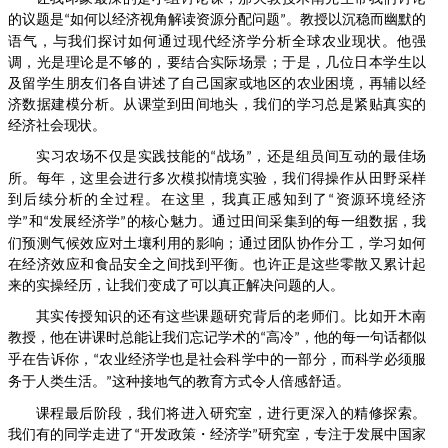
的议题是
如何以经济视角解读资源分配问题
。教授以沉稳而幽默的
“
”
语气，与我们探讨如何通过现代经济学分析全球农业现状。他强
调，光是理论是不够的，要结合实际场景；于是，几位日本
学生
以
及留学生朋友们各自讲述了自己国家或地区的农业困境，再辅以经
济数据建模分析。从课堂到田间地头，我们的学习总是紧贴真实的
经济社会现状。
实习农场不仅是实践技能的
战场
，还是组员间互动的最佳场
“
”
所。每年，这里会进行多次模拟情境实验，我们得操作从田野采样
到后续分析的全过程。在这里，我真正感知到了
资源环境经济
“
学
和
发展经济学
的核心魅力。通过田间采集到的每一组数据，我
”
“
”
们预测气候效应对土壤利用的影响；通过团队协作分工，学习如何
在经济效应和食品安全之间找到平衡。也许正是这些零散又累计起
来的实操经历，让我们变成了可以真正解决问题的人。
其实传授知识的还有这些课题研究背后的老师们。比如开木南
教授，他在讲课时总能让我们忘记学术的
高冷
，他的每一句话都似
“
”
乎在告诉你，
农业经济学也是社会科学中的一部分，而科学必须服
“
务于人类生活。
这种接地气的教育方式令人倍感舒适。
”
课程最后阶段，我们将进入研究室，进行更深入的精修探索。
我们有的同学走进了
开发政策・经济学
研究室，专注于发展中国家
“
”