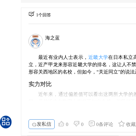
1个回答
海之蓝
最近有业内人士表示，
近畿大学
在日本私立
立，近产甲龙来形容近畿大学的排名，这让人不禁
形容关西地区的名校，但如今，“关近同立”的说
实力对比
近年来，通过偏差值可以看出这两所大学的差异。立
间。虽然近大在数字上有些不如立命馆，但我们不
地理位置的利与弊
发私信
谈到校园环境，立命馆的三个校区在地理上位
0
0
0条评论
收藏
的位置就比较偏远，这对上课或社交确实带来了