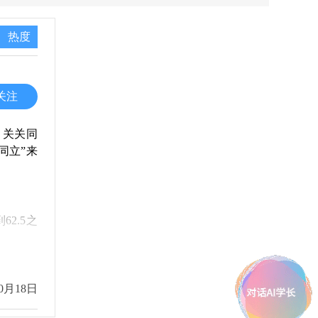
热度
关注
，关关同
同立”来
2.5之
0月18日
衣笠校区
托车基本