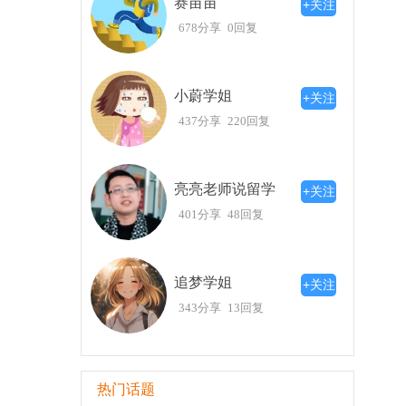
赛苗苗
+关注
678分享
0回复
小蔚学姐
+关注
437分享
220回复
亮亮老师说留学
+关注
401分享
48回复
追梦学姐
+关注
343分享
13回复
热门话题