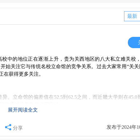
最新
高校中的地位正在逐渐上升，贵为关西地区的八大私立难关校
开始关注它与传统名校立命馆的竞争关系。过去大家常用“关关
法正在获得更多关注。
命馆的偏差值在52.5到62.5之间，而近畿大学则在45.0到6
能仅通过这些数值来下定论。
展开阅读全文
发布于2024年1
置较为尴尬。以OIC校区为例，虽然算是比较方便，但草津和
分享
一定的不便。其实，想要顺利通学，尤其是在这类地区，没有摩