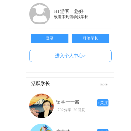
上是难以想象的。
相较之下，近畿大学的地理位置则显得更为
HI 游客，您好
带，但至少生活和出行都方便得多。而且，作为东
欢迎来到留学找学长
独特之处
此外，近畿大学还有自己的闪光点。比如，
登录
呼唤学长
容，都足以吸引许多学生的眼球。尤其是在社交
的入学式和特色的校内活动，这些都让他们在日本
进入个人中心>
选择的困惑
不过需要指出的是，即使近畿大学渐渐提升
择近大的理由似乎仍然不够充分。立命馆依然有
活跃学长
more
中，拒绝稳定的立命馆是否值得？
未来展望
留学一一酱
+关注
总的来说，近畿大学的崛起无疑给了学生更
702分享
20回复
错的选择。但如果你更看重学校的历史和声望，
思考和决定空间。