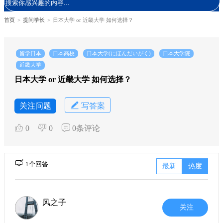
首页
>
提问学长
>
日本大学 or 近畿大学 如何选择？
留学日本
日本高校
日本大学(にほんだいがく)
日本大学院
近畿大学
日本大学 or 近畿大学 如何选择？
关注问题
写答案
0
0
0条评论
1个回答
最新
热度
风之子
关注