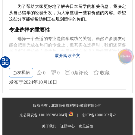
为了帮助大家更好地了解去日本留学的相关信息，我决定
从自己留学的经验出发，为大家整理一些有价值的内容。希望
这些分享能够帮助到正在规划留学的你们。
专业选择的重要性
选择一个合适的专业是留学成功的关键。虽然许多朋友可
能会把目光放在热门的专业上，但其实在选择时，我们还需要
考虑所选学校的专业优势。如果你正在考虑入学的两所学校实
展开阅读全文
力相似，那么比较一下它们在你感兴趣专业的偏差值就显得尤
为重要。
发私信
0
0
0条评论
收藏
热门专业推荐
发布于2024年10月18日
在日本，不同学校在某些学科领域会具有明显的优势。例
如，
近畿大学
关西八大难关大学之一，地处日本第二大城市大阪，同时
近畿大学是日本金枪鱼养殖技术管理专业最好的大学，在医
版权所有：北京蔚蓝前程国际教育有限公司
学，农学领域领先于日本其他私立大学，而其他一些大学如东
京大学和京都大学则在建筑、法学、医学和航空等专业上表现
京公网安备 11010502051764号
|
京ICP备12001902号-2
优异。因此，了解这些专业的强势院校，有助于你做出明智的
关于我们
证照中心
意见反馈
选择。