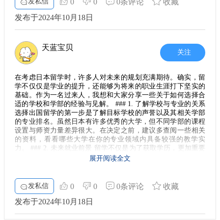
发私信
0
0
0条评论
收藏
2. 就职市场的现状
发布于2024年10月18日
日本的就职市场对于理工科学生是相对友好的，特别是在IT、
工程和制造业这些行业。根据目前的数据，企业对具备一定技
术背景的外国留学生的需求逐年增加。因此，留学生必须利用
天蓝宝贝
好在校期间的资源，积极参与实习和项目，来增强自己的实践
关注
经验。
3. 语言能力的提升
在考虑日本留学时，许多人对未来的规划充满期待。确实，留
学不仅仅是学业的提升，还能够为将来的职业生涯打下坚实的
当然，除了专业知识，语言能力也是进入日本职场的一大门
基础。作为一名过来人，我想和大家分享一些关于如何选择合
槛。即使很多公司有英语工作环境，但日语仍是基础沟通的工
适的学校和学部的经验与见解。 ### 1. 了解学校与专业的关系
具。建议大家可以利用在校时间，学习日语课程，并争取通过
选择出国留学的第一步是了解目标学校的声誉以及其相关学部
N2或N1的考试，这将大大增加被录用的机会。
的专业排名。虽然日本有许多优秀的大学，但不同学部的课程
设置与师资力量差异很大。在决定之前，建议多查阅一些相关
4. 实习经历的积累
的资料，看看哪些大学在你的专业领域内具备较强的教学实
越早开始规划实习越好。多尝试不同公司、不同职位的实习，
力。 ### 2. 未来就业前景 留学不仅是为了获取学历，更加重要
将有助于你发现自己的兴趣所在，同时也能积累宝贵的人脉资
的是将来的职业发展。追逐自己感兴趣的领域固然重要，但也
展开阅读全文
源。在日本，很多企业会优先考虑有过实习经历的学生，因为
需要考虑这个领域的就业市场。在选择学校和专业的时候，可
这不仅证明了你的能力，也显示了你的主动性和适应能力。
以向已经在同行业内工作的前辈请教，看哪些领域是当前的热
门或未来的趋势。 ### 3. 毕业后是否有回国打算 许多留学的朋
发私信
0
0
0条评论
收藏
5. 文化适应能力
友常常会思考一个问题：毕业之后是留在日本工作，还是回国
发展？这个决定会直接影响你选择学部的方向。如果你打算回
发布于2024年10月18日
融入日本的社会文化对留学生来说是一个挑战，也是一种机
国，那么选择那些在国内就业市场上知名度高的专业可能会更
遇。了解日本的商业文化和社交礼仪，能够帮助你在求职时打
有帮助。虽然毕业于国际知名的院校很重要，但切忌脱离实际