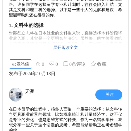
备。
路。许多同学在选择留学专业和计划时，往往会陷入纠结，尤
其是文科和理工科的选择。以下是一些个人的见解和建议，希
留在日本还是回国发展？
望能帮助到还在徘徊的你。
隐含在留学选择之中的还有您未来的职业规划。如果您打算积
累一些实战经验再回国发展，不论您的专业是什么，读硕士都
1. 文科生的选择
是个不错的选择。许多公司在审阅简历时，对申请者的学历有
对那些立志将在日本就业的文科生来说，直接选择本科阶段毕
明确的要求，往往硕士研究生的学历会成为一个重要的门槛。
业后入职，其实是一个更明智的决定。虽然修士的学位看似给
因此，提升自己的学术背景，将会在您回国求职时带来更多机
人带来更多的学习机会和深造，但实际上，在日本，企事业单
遇。
展开阅读全文
位更看重你的工作经验和技能。以
明治大学
和同志社大学这样
灵活应对留学决策
的学府为例，毕业生通常能顺利找到不错的工作，与其继续在
学术道路上徘徊，不如利用这段时间踏入职场，积累实践经
随着留学热潮的升温，越来越多的学生开始思考如何在日本的
发私信
0
0
0条评论
收藏
验。
学习和生活中获取最大价值。其实，留学并不仅仅是获取学位
的问题，更重要的是经历和能力的培养。即使是在不同的学术
发布于2024年10月18日
2. 理工科的优势
背景下，设定清晰的职业目标和灵活应对教育选项，才能真正
对于理工科的同学而言，攻读硕士学位的优势则明显得多。尤
找到适合自己的道路。
其是如果你能进入一些知名的大学，比如早稻田或庆应义塾大
天涯
总结经验，珍惜机会
学，或者国立的东京工业大学、各个帝国大学，都会为你的未
关注
来增添不少光彩。这里不仅可以接触到前沿的专业知识，还有
总而言之，无论您是打算长留日本，还是回国发展，做出明确
机会参与到高度专业化的项目中，进一步锻炼自己的技能。
的规划都是至关重要的。在留学的过程中，时刻保持对未来的
在日本留学的过程中，很多人面临一个重要的选择：从文科转
思考，不断适应变化的市场需求，您就能够在竞争激烈的职场
3. 就业市场的期待
向更具职业前景的领域，比如概率统计和计量经济学。这不仅
中脱颖而出。同时，切记要珍惜在日本的留学生活，这不仅是
是专业的变化，也是思维方式的转变。作为一名留学学长，我
一段学习的旅程，更是人生中重要的成长经历。 希望这些观点
在理解文科和理工科的不同选择后，咱们再来聊聊日本的就业
想分享一些关于这个话题的思考，希望能够帮助正在考虑留学
能够为您在留学之路上提供一些参考与帮助！如果您有任何关
市场。如今，许多日本公司开始逐渐意识到多样性的重要性，
的你。