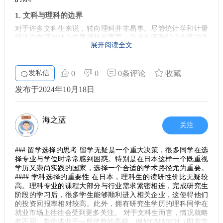
于日本留学的疑问，随时可以向我咨询。祝您留学顺利，未来
因此对外国留学生的需求在不断上升。不论你是哪个专业，拥
可期！
有良好的日语能力和跨文化沟通能力，都是脱颖而出的关键。
1. 文科与理科的边界
而掌握专业的同时，多去参加实习或社会实践，能让你在求职
对于许多文科生来说，转向理科并非易事。尽管统计学和计量
时更具竞争力。
经济学在现代社会中显得格外重要，学术生涯和职业生涯的选
展开阅读全文
4. 个人规划的重要性
择也让人感到充满诱惑。但是，除了职业的吸引力，转专业也
意味着要接受全新的学习方式和大量的题海战术。如果你对数
不论你选择是否继续深造，建立清晰的个人发展目标是至关重
字感到畏惧，或者没有扎实的数学基础，那么这种转变可能会
要的。尤其是在留学的初期，提前规划自己的职业路线，明确
发私信
0
0
0条评论
收藏
让你倍感压力。 对于许多选择继续深造的学生来说，尤其是那
每个阶段需要提升的技能，将有助于你在后续的学习和生活中
些目标明确的学习者，能够进入对于自己的专业背景给予高度
更加集中注意力。设定目标、制定计划，再加上实际行动，你
发布于2024年10月18日
认可的学校显得尤为重要。比如，相关专业在日本的顶尖院校
便能向成功的方向迈进。
如早稻田大学、一桥大学和东京大学等排名较高的学校，就提
供了适合此类转型的良好平台。
5. 总结与展望
海之蓝
关注
2. 学校的选择至关重要
选择留学是一段既兴奋又挑战的旅程。在这条路上，要根据自
己的学科背景和未来职业规划，作出最合理的选择。无论是文
选择学校的时候，不仅要考虑自己的兴趣，还要考虑目标学校
科生直接进入职场，还是理工科的深造之路，都要保持对自身
的专业强项。以学术排名为依据，若你的背景偏文科，那么选
### 留学选择的思考 留学无疑是一个重大决策，很多同学在选
发展的清晰认知。希望每一位准备留学的同学都能在这段经历
择像早稻田和一桥这样的学校可能会更具优势。这不仅仅是学
择专业与学位时常常感到困惑。特别是在日本这样一个既重视
中，找到属于自己的美好未来。对于那些在选择中犹豫不决的
校的声誉问题，学校所提供的资源、教授的研究方向以及校友
学历又崇尚实践的国家，选择一个合适的学术路径尤为重要。
同学们，不妨就给自己一个压力，尽快采取行动，毕竟，成功
网络都会在一定程度上影响你的学习和发展。 相对于
明治大学
#### 学科选择的重要性 在日本，理科生的读研性价比无疑较
总在于实践与坚持。
等中等水平的院校，进入公认为顶尖的院校无疑会为你的职业
高。理科专业的课程大部分与行业需求紧密相连，完成研究生
生涯打开更多的门。在留学的过程中，采购资源、获取信息的
阶段的学习后，很多学生能够顺利进入相关企业，这使得他们
平台越丰富，未来的发展机会就会越广阔。
的投资回报率相对较高。此外，拥有研究生学历的理科同学在
就业市场上往往会受到更多关注。 对于文科生而言，情况就略
3. 研究计划的意义
有不同。若你毕业于一所优质的高校，例如GMARCH（即东京