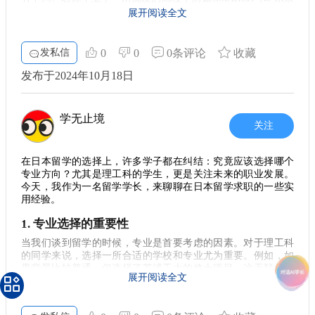
大学、早稻田大学、庆应义塾大学等），直接进入职场积累经
构建一套合理的研究计划也是尤为关键的。在申请的时候，实
展开阅读全文
验可能更为明智。当前的许多企业在招聘时，往往更关注应聘
证研究手法是一个亮点。尽量把计划与自己所学专业结合起
者的实际工作经历和能力，而不仅仅是学历这张纸。 #### 统计
来，展示出自己的独特视角和研究潜力，这样不仅能分数加
数据解读 若以法政大学为例，文理科生的就业统计情况可展示
分，更能在众多申请者中脱颖而出。很多院校非常重视申请者
发私信
0
0
0条评论
收藏
出明显的差异。在法政大学的商学部中，理科生选择继续读研
能带来什么样的独特贡献。 无论是对于本科生还是硕士生，能
的比例显著高于文科生。与此对比，文科生的就职率却相对较
发布于2024年10月18日
够明确自己的研究方向并将其与学部的相关领域结合起来，都
高，这也反映出文科生通过直接进入职场获取经验的可能性更
会使你在申请时更加吸引眼球。想清楚自己的目标，并认真准
大。 同时，日本的就业市场也经历了重大变化。从统计资料来
备，会将弯路少走不少。
看，持有更高学历的同学在求职中显然享有一定优势，但对于
学无止境
4. 建议与总结
已经具备良好工作经历的人来说，学术背景的作用相对减弱。
关注
针对想要追求更高学历的同学，不妨先了解一下法律、国际关
最后，留学的旅程不会是一帆风顺的。在选择转专业的同时，
系等专业的研究生市场，这也是一些文科生提升竞争力的途径
要做好充分的心理准备，迎接挑战与变化。当你坚持不懈地追
在日本留学的选择上，许多学子都在纠结：究竟应该选择哪个
之一。 #### 提升竞争力的途径 如果你是理科生，读研的确可
求自己的目标时，即使前路坎坷，也终会收获成功。 如果你正
专业方向？尤其是理工科的学生，更是关注未来的职业发展。
以为你在就业市场上增添亮眼的筹码。而如果你是文科生，尤
在纠结于文科转理科的选择，或许可以多向前辈们请教了解他
今天，我作为一名留学学长，来聊聊在日本留学求职的一些实
其是在职场提升的过程中，积累实战经验、提升个人能力可能
们的经验，或者参与一些相关的课程和活动以获得第一手的经
用经验。
会更加重要。选择最终的路径时，考虑自己的兴趣、职业目标
验。无论选择什么，记住，保持开放的心态，勇于接受新挑
以及当前市场需求，都是至关重要的。 在这个竞争激烈的社
战，将会为你的留学之路铺平道路。 在这个过程中，蔚蓝留学
1. 专业选择的重要性
会，任何选择都需经过深思熟虑。希望大家在考虑留学及职业
也提供了丰富的信息与资源支援，希望每位学生都能找到适合
发展时，都能找到最适合自己的方向。如果你对日本的留学政
当我们谈到留学的时候，专业是首要考虑的因素。对于理工科
自己的道路，迈向心中的理想未来。
策、工作生活等有任何疑问，欢迎私信我，乐意分享更多经验
的同学来说，选择一所合适的学校和专业尤为重要。例如，如
与建议。 ### 结语 留学是一段充满挑战和机遇的旅程。理科与
果背景比较普通，但选择了芝浦工大的修士项目，这无疑是在
文科的选择不仅关乎学术生涯，更影响到未来的职场走向。无
展开阅读全文
提升自己的竞争力。在日本，许多名声显赫的学校，如东京大
论你选择哪个方向，认真思考自己的职业规划和发展目标，努
学和京都大学，常常吸引了大量优秀人才。而像芝浦工大这样
力提升自身实力，才能在未来的人生道路上走得更远。
的学校也在不断崛起，对于职业发展的影响力不容小觑。