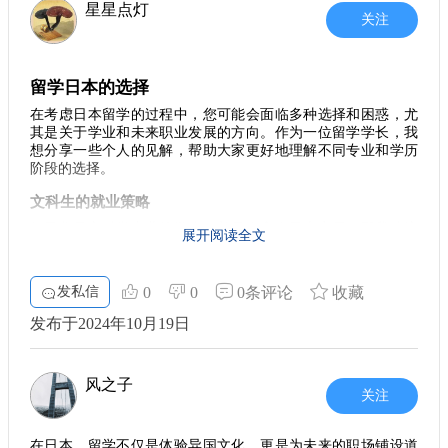
星星点灯
关注
留学日本的选择
在考虑日本留学的过程中，您可能会面临多种选择和困惑，尤
其是关于学业和未来职业发展的方向。作为一位留学学长，我
想分享一些个人的见解，帮助大家更好地理解不同专业和学历
阶段的选择。
文科生的就业策略
如果您是文科类专业的学生，并且有意在日本定居，那我建议
展开阅读全文
您从大三下学期就开始关注就业活动。早早进入职场，可以让
您获得宝贵的工作经验，甚至能在毕业前拿到心仪的内定（就
业offer）。在这种情况下，攻读硕士学位的必要性可能并不
发私信
0
0
0条评论
收藏
高，毕竟获得内定后的职业发展和薪资待遇与学历的关系并不
像大家想象的那么紧密。
发布于2024年10月19日
理工科生的升学考虑
对于理工科专业的同学，情况略有不同。如果您打算在日本的
风之子
关注
大型企业内工作，考取国立大学的硕士学位无疑是一个明智的
选择。这不单单是个别企业的要求，更是日本职场文化中的一
种认可，所以如果您有这样的打算，不妨提前做好研究和准
在日本，留学不仅是体验异国文化，更是为未来的职场铺设道